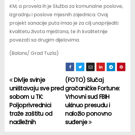
KM, a provela ih je Služba za komunalne poslove,
izgradnju i poslove mjesnih zajednica. Ovaj
projekt sanacije puta imao je za cilj unaprijediti
kvalitetu života mještana, te ih kvalitetnije
povezati sa drugim dijelovima.
(Balans/ Grad Tuzla)
Divlje svinje
(FOTO) Slučaj
P
uništavaju sve pred
gračaničke Fortune:
o
sobom u TK:
Vrhovni sud FBIH
Poljoprivrednici
ukinuo presudu i
s
traže zaštitu od
naložio ponovno
t
nadležnih
suđenje
n