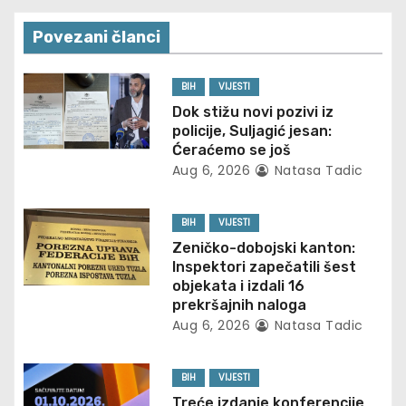
a
Povezani članci
v
BIH
VIJESTI
i
Dok stižu novi pozivi iz
policije, Suljagić jesan:
g
Ćeraćemo se još
Aug 6, 2026
Natasa Tadic
a
t
BIH
VIJESTI
Zeničko-dobojski kanton:
i
Inspektori zapečatili šest
objekata i izdali 16
o
prekršajnih naloga
Aug 6, 2026
Natasa Tadic
n
BIH
VIJESTI
Treće izdanje konferencije