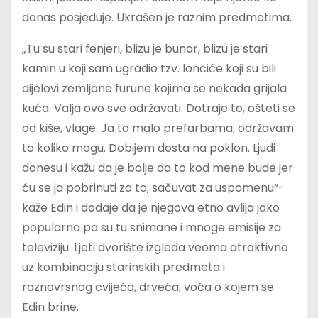
danas posjeduje. Ukrašen je raznim predmetima.
„Tu su stari fenjeri, blizu je bunar, blizu je stari
kamin u koji sam ugradio tzv. lončiće koji su bili
dijelovi zemljane furune kojima se nekada grijala
kuća. Valja ovo sve održavati. Dotraje to, ošteti se
od kiše, vlage. Ja to malo prefarbama, održavam
to koliko mogu. Dobijem dosta na poklon. Ljudi
donesu i kažu da je bolje da to kod mene bude jer
ću se ja pobrinuti za to, sačuvat za uspomenu“-
kaže Edin i dodaje da je njegova etno avlija jako
popularna pa su tu snimane i mnoge emisije za
televiziju. Ljeti dvorište izgleda veoma atraktivno
uz kombinaciju starinskih predmeta i
raznovrsnog cvijeća, drveća, voća o kojem se
Edin brine.