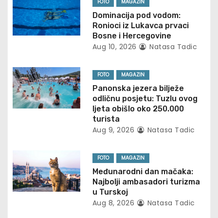
FOTO
MAGAZIN
v
Dominacija pod vodom:
Ronioci iz Lukavca prvaci
i
Bosne i Hercegovine
Aug 10, 2026
Natasa Tadic
g
FOTO
MAGAZIN
a
Panonska jezera bilježe
t
odličnu posjetu: Tuzlu ovog
ljeta obišlo oko 250.000
i
turista
Aug 9, 2026
Natasa Tadic
o
n
FOTO
MAGAZIN
Međunarodni dan mačaka:
Najbolji ambasadori turizma
u Turskoj
Aug 8, 2026
Natasa Tadic