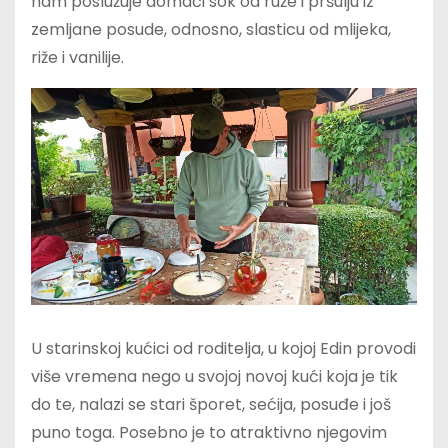
nam poslužuje domaći sok od ruže i pršulju iz
zemljane posude, odnosno, slasticu od mlijeka,
riže i vanilije.
U starinskoj kućici od roditelja, u kojoj Edin provodi
više vremena nego u svojoj novoj kući koja je tik
do te, nalazi se stari šporet, sećija, posuđe i još
puno toga. Posebno je to atraktivno njegovim