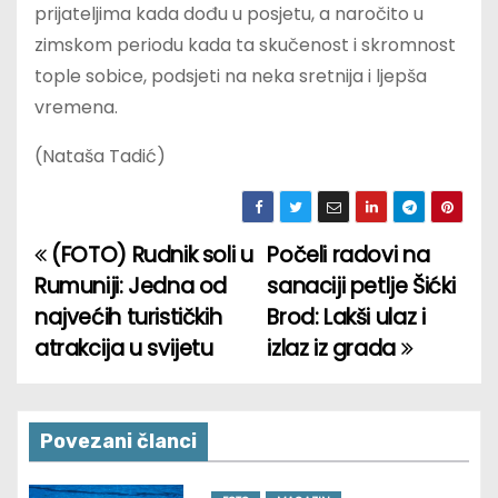
prijateljima kada dođu u posjetu, a naročito u
zimskom periodu kada ta skučenost i skromnost
tople sobice, podsjeti na neka sretnija i ljepša
vremena.
(Nataša Tadić)
(FOTO) Rudnik soli u
Počeli radovi na
P
Rumuniji: Jedna od
sanaciji petlje Šićki
o
najvećih turističkih
Brod: Lakši ulaz i
atrakcija u svijetu
izlaz iz grada
s
t
n
Povezani članci
a