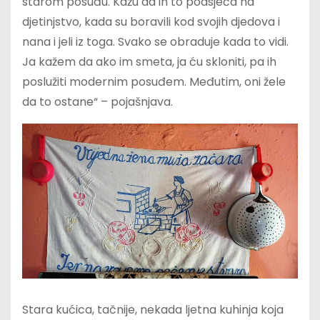
starom posuđu. Kažu da ih to podsjeća na
djetinjstvo, kada su boravili kod svojih djedova i
nana i jeli iz toga. Svako se obraduje kada to vidi.
Ja kažem da ako im smeta, ja ću skloniti, pa ih
poslužiti modernim posuđem. Međutim, oni žele
da to ostane“ – pojašnjava.
Stara kućica, tačnije, nekada ljetna kuhinja koja