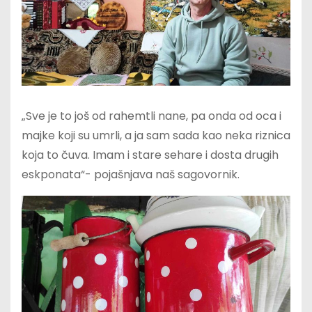
„Sve je to još od rahemtli nane, pa onda od oca i
majke koji su umrli, a ja sam sada kao neka riznica
koja to čuva. Imam i stare sehare i dosta drugih
eskponata“- pojašnjava naš sagovornik.