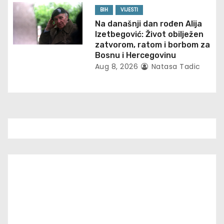
i
BIH
VIJESTI
o
Na današnji dan rođen Alija
Izetbegović: Život obilježen
n
zatvorom, ratom i borbom za
Bosnu i Hercegovinu
Aug 8, 2026
Natasa Tadic