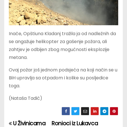
Inače, Opštiuna Kladanj tražila ja od nadležnih da
se angažuje helikopter za gašenje požara, ali
zahtjev je odbijen zbog mogućnosti eksplozije
metana.
Ovaj požar još jednom podsjeća na koji način se u
BiH upravlja sa otpadom i kolike su posljedice
toga.
(Nataša Tadić)
U Živinicama
Ronioci iz Lukavca
P