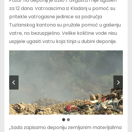
Požar na deponiji je izbio 1. avgusta i nije ugašen
za 12 dana. Vatroascima iz Kladanj u pomoć su
pritekle vatrogasne jedinice sa područja
Tuzlanskog kantona su pružale pomoć u gašenju
vatre, no bezuspješno. Velike količine vode nisu
uspjele ugasiti vatru koja tinja u dubini deponije.
„Sada zapisamo deponiju zemljanim materijalima