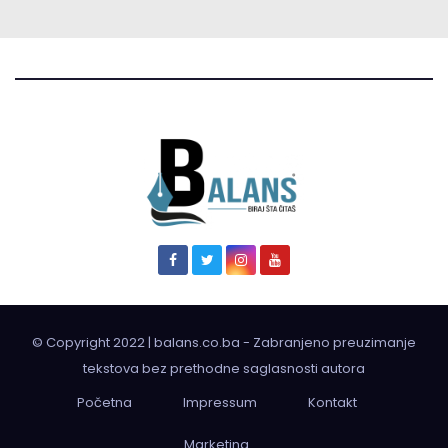
© Copyright 2022 | balans.co.ba - Zabranjeno preuzimanje
tekstova bez prethodne saglasnosti autora
Početna
Impressum
Kontakt
Marketing