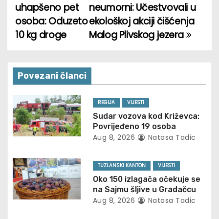
uhapšeno pet
neumorni: Učestvovali u
o
osoba: Oduzeto
ekološkoj akciji čišćenja
10 kg droge
Malog Plivskog jezera
s
t
n
Povezani članci
a
REGIJA
VIJESTI
v
Sudar vozova kod Križevca:
Povrijeđeno 19 osoba
i
Aug 8, 2026
Natasa Tadic
g
TUZLANSKI KANTON
VIJESTI
a
Oko 150 izlagača očekuje se
na Sajmu šljive u Gradačcu
t
Aug 8, 2026
Natasa Tadic