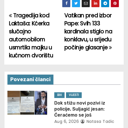
Tragedija kod
Vatikan pred izbor
P
Laktaša: Kćerka
Pape: Svih 133
o
slučajno
kardinala stiglo na
automobilom
konklavu, u srijedu
s
usmrtila majku u
počinje glasanje
t
kućnom dvorištu
n
a
Povezani članci
v
BIH
VIJESTI
i
Dok stižu novi pozivi iz
policije, Suljagić jesan:
g
Ćeraćemo se još
Aug 6, 2026
Natasa Tadic
a