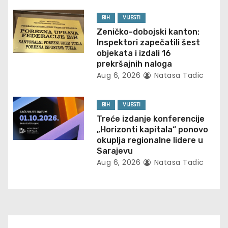
t
BIH
VIJESTI
Zeničko-dobojski kanton:
i
Inspektori zapečatili šest
objekata i izdali 16
o
prekršajnih naloga
Aug 6, 2026
Natasa Tadic
n
BIH
VIJESTI
Treće izdanje konferencije
„Horizonti kapitala“ ponovo
okuplja regionalne lidere u
Sarajevu
Aug 6, 2026
Natasa Tadic