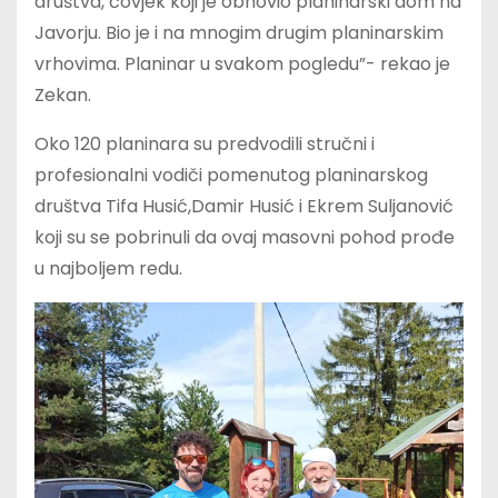
društva, čovjek koji je obnovio planinarski dom na
Javorju. Bio je i na mnogim drugim planinarskim
vrhovima. Planinar u svakom pogledu”- rekao je
Zekan.
Oko 120 planinara su predvodili stručni i
profesionalni vodiči pomenutog planinarskog
društva Tifa Husić,Damir Husić i Ekrem Suljanović
koji su se pobrinuli da ovaj masovni pohod prođe
u najboljem redu.