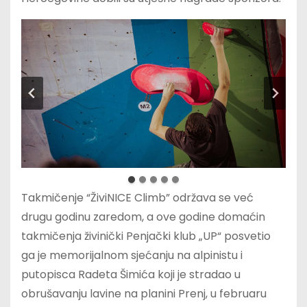
Takmičenje “ŽiviNICE Climb” održava se već
drugu godinu zaredom, a ove godine domaćin
takmičenja živinički Penjački klub „UP“ posvetio
ga je memorijalnom sjećanju na alpinistu i
putopisca Radeta Šimića koji je stradao u
obrušavanju lavine na planini Prenj, u februaru