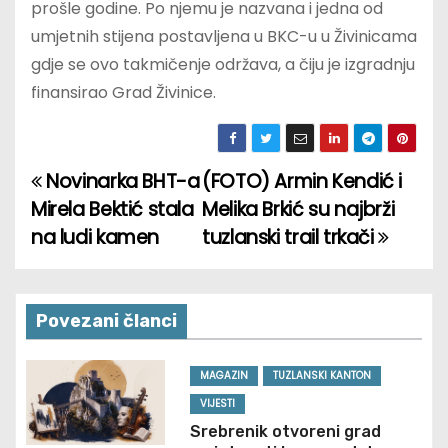
prošle godine. Po njemu je nazvana i jedna od
umjetnih stijena postavljena u BKC-u u Živinicama
gdje se ovo takmičenje održava, a čiju je izgradnju
finansirao Grad Živinice.
Novinarka BHT-a
(FOTO) Armin Kendić i
P
Mirela Bektić stala
Melika Brkić su najbrži
o
na ludi kamen
tuzlanski trail trkači
s
t
Povezani članci
n
MAGAZIN
TUZLANSKI KANTON
a
VIJESTI
v
Srebrenik otvoreni grad