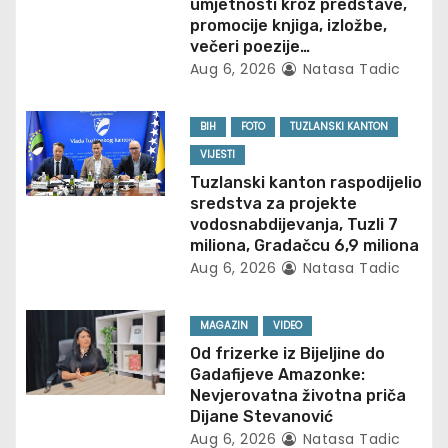
umjetnosti kroz predstave,
i
promocije knjiga, izložbe,
večeri poezije…
g
Aug 6, 2026
Natasa Tadic
a
BIH
FOTO
TUZLANSKI KANTON
t
VIJESTI
Tuzlanski kanton raspodijelio
i
sredstva za projekte
vodosnabdijevanja, Tuzli 7
o
miliona, Gradačcu 6,9 miliona
Aug 6, 2026
Natasa Tadic
n
MAGAZIN
VIDEO
Od frizerke iz Bijeljine do
Gadafijeve Amazonke:
Nevjerovatna životna priča
Dijane Stevanović
Aug 6, 2026
Natasa Tadic