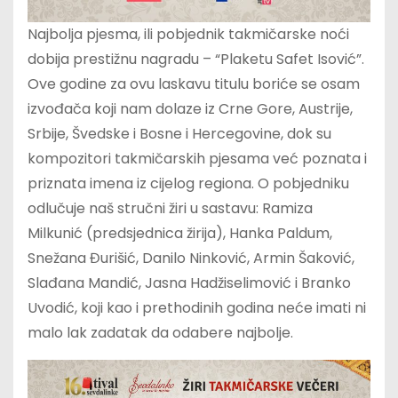
Najbolja pjesma, ili pobjednik takmičarske noći
dobija prestižnu nagradu – “Plaketu Safet Isović”.
Ove godine za ovu laskavu titulu boriće se osam
izvođača koji nam dolaze iz Crne Gore, Austrije,
Srbije, Švedske i Bosne i Hercegovine, dok su
kompozitori takmičarskih pjesama već poznata i
priznata imena iz cijelog regiona. O pobjedniku
odlučuje naš stručni žiri u sastavu: Ramiza
Milkunić (predsjednica žirija), Hanka Paldum,
Snežana Đurišić, Danilo Ninković, Armin Šaković,
Slađana Mandić, Jasna Hadžiselimović i Branko
Uvodić, koji kao i prethodinih godina neće imati ni
malo lak zadatak da odabere najbolje.