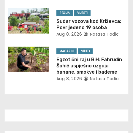
a
REGIJA
VIJESTI
t
Sudar vozova kod Križevca:
Povrijeđeno 19 osoba
i
Aug 8, 2026
Natasa Tadic
o
MAGAZIN
VIDEO
n
Egzotični raj u BiH: Fahrudin
Šahić uspješno uzgaja
banane, smokve i bademe
Aug 8, 2026
Natasa Tadic