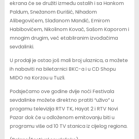
ekrana će se družiti između ostalih i sa Hankom
Paldum, Snežanom Đurišić, Nihadom
Alibegovićem, Slađanom Mandić, Emirom
Habibovićem, Nikolinom Kovač, Sašom Kaporom i
mnogim drugim, već etabliranim izvođačima
sevdalinki.
U prodaji je ostao još mali broj ulaznica, a možete
ih nabaviti na biletarnici BKC-a i u CD Shopu
MIDO na Korzou u Tuzli.
Podsjećamo ove godine dvije noći Festivala
sevdalinke možete direktno pratiti “uživo” u
progamu televizija RTV TK, Hayat 2 i RTV Novi
Pazar dok će u odloženom emitovanju biti u
programu više od 10 TV stanica iz cijelog regiona.