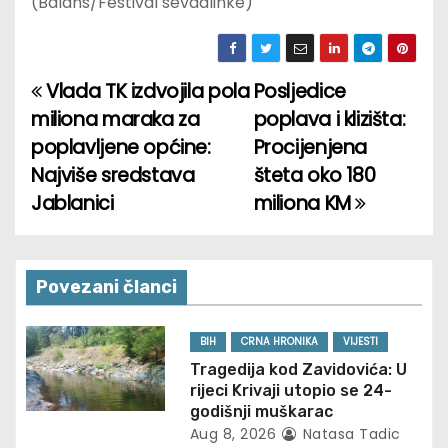
(Balans/Festival sevdalinke)
Vlada TK izdvojila pola
Posljedice
P
miliona maraka za
poplava i klizišta:
o
poplavljene općine:
Procijenjena
Najviše sredstava
šteta oko 180
s
Jablanici
miliona KM
t
n
Povezani članci
a
v
BIH
CRNA HRONIKA
VIJESTI
Tragedija kod Zavidovića: U
i
rijeci Krivaji utopio se 24-
godišnji muškarac
g
Aug 8, 2026
Natasa Tadic