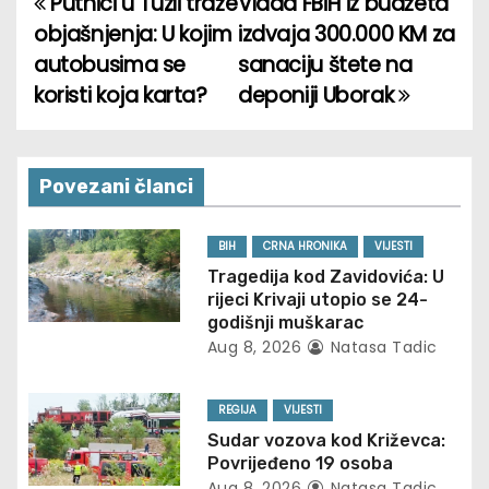
Putnici u Tuzli traže
Vlada FBiH iz budžeta
P
objašnjenja: U kojim
izdvaja 300.000 KM za
o
autobusima se
sanaciju štete na
koristi koja karta?
deponiji Uborak
s
t
n
Povezani članci
a
BIH
CRNA HRONIKA
VIJESTI
v
Tragedija kod Zavidovića: U
rijeci Krivaji utopio se 24-
i
godišnji muškarac
Aug 8, 2026
Natasa Tadic
g
REGIJA
VIJESTI
a
Sudar vozova kod Križevca:
t
Povrijeđeno 19 osoba
Aug 8, 2026
Natasa Tadic