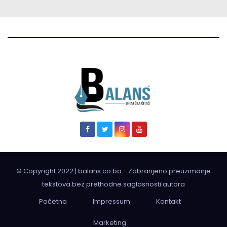
© Copyright 2022 | balans.co.ba - Zabranjeno preuzimanje
tekstova bez prethodne saglasnosti autora
Početna
Impressum
Kontakt
Marketing