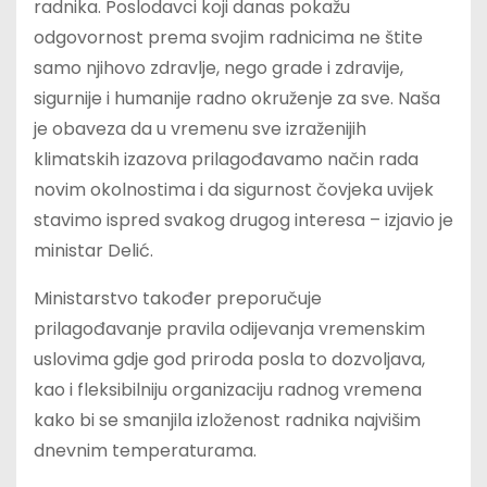
radnika. Poslodavci koji danas pokažu
odgovornost prema svojim radnicima ne štite
samo njihovo zdravlje, nego grade i zdravije,
sigurnije i humanije radno okruženje za sve. Naša
je obaveza da u vremenu sve izraženijih
klimatskih izazova prilagođavamo način rada
novim okolnostima i da sigurnost čovjeka uvijek
stavimo ispred svakog drugog interesa – izjavio je
ministar Delić.
Ministarstvo također preporučuje
prilagođavanje pravila odijevanja vremenskim
uslovima gdje god priroda posla to dozvoljava,
kao i fleksibilniju organizaciju radnog vremena
kako bi se smanjila izloženost radnika najvišim
dnevnim temperaturama.