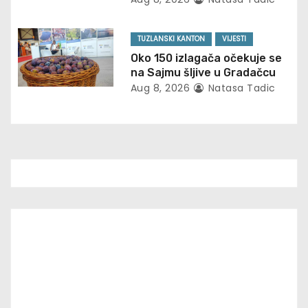
i
o
TUZLANSKI KANTON
VIJESTI
Oko 150 izlagača očekuje se
n
na Sajmu šljive u Gradačcu
Aug 8, 2026
Natasa Tadic