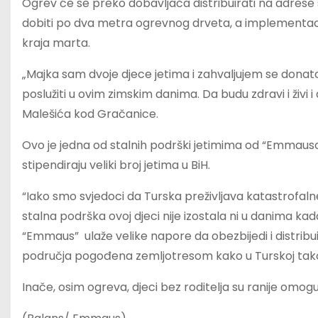
Ogrev će se preko dobavljača distribuirati na adrese
dobiti po dva metra ogrevnog drveta, a implementacij
kraja marta.
„Majka sam dvoje djece jetima i zahvaljujem se dona
poslužiti u ovim zimskim danima. Da budu zdravi i živi i
Malešića kod Gračanice.
Ovo je jedna od stalnih podrški jetimima od “Emmausovih
stipendiraju veliki broj jetima u BiH.
“Iako smo svjedoci da Turska preživljava katastrofaln
stalna podrška ovoj djeci nije izostala ni u danima k
“Emmaus” ulaže velike napore da obezbijedi i distrib
područja pogođena zemljotresom kako u Turskoj tako i u 
Inače, osim ogreva, djeci bez roditelja su ranije omogu