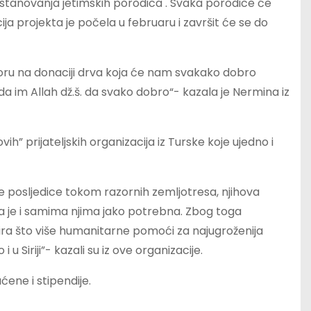
 stanovanja jetimskih porodica . Svaka porodice će
a projekta je počela u februaru i završit će se do
toru na donaciji drva koja će nam svakako dobro
 da im Allah dž.š. da svako dobro“- kazala je Nermina iz
” prijateljskih organizacija iz Turske koje ujedno i
e posljedice tokom razornih zemljotresa, njihova
ada je i samima njima jako potrebna. Zbog toga
uira što više humanitarne pomoći za najugroženija
Siriji”- kazali su iz ove organizacije.
ćene i stipendije.