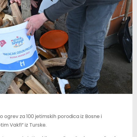
ogrev za 100 jetimskih porodica iz Bosne i
im Vakfi” iz Turske.