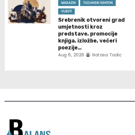
MAGAZIN
TUZLANSKI KANTON
a
VIJESTI
t
Srebrenik otvoreni grad
umjetnosti kroz
i
predstave, promocije
knjiga, izložbe, večeri
o
poezije…
Aug 6, 2026
Natasa Tadic
n