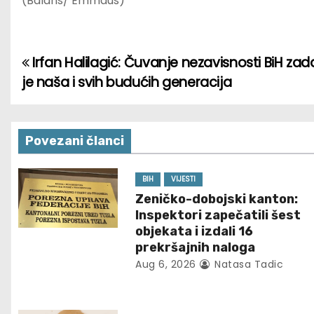
(Balans/ Emmaus)
Irfan Halilagić: Čuvanje nezavisnosti BiH za
P
je naša i svih budućih generacija
o
s
Povezani članci
t
n
BIH
VIJESTI
Zeničko-dobojski kanton:
a
Inspektori zapečatili šest
objekata i izdali 16
v
prekršajnih naloga
Aug 6, 2026
Natasa Tadic
i
g