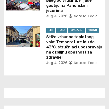
Bijeg od vrućina: Hiljade
i
gostiju na Panonskim
jezerima
o
Aug 4, 2026
Natasa Tadic
n
BIH
FOTO
MAGAZIN
VIJESTI
Stiže vrhunac toplotnog
vala: Temperature idu do
43°C, stručnjaci upozoravaju
na ozbiljnu opasnost za
zdravlje!
Aug 4, 2026
Natasa Tadic