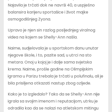
Najavila je trčati dok ne navrši 40, a uspješno
balansira karijeru sportašice i život majke
osmogodišnjeg Zyona.
Upravo je njen sin razlog posljednjeg viralnog
videa na kojem se Shelly-Ann našla.
Naime, sudjelovala je u sportskom danu unutar
njegove škole, i to, pazite sad, u utrci na sto
metara. Onoj u kojoj je i dalje sama svjetska
krema. Naime, prošle godine na Olimpijskim
igrama u Parizu trebala je trčati u polufinalu, ali je
bila prisiljena otkazati nastup zbog ozljede.
Kako je to izgledalo? Tako da se Shelly-Ann nije
igrala sa svojim imenom i reputacijom, utrku je
odradila kao da se nalazi na atletskom mitingu