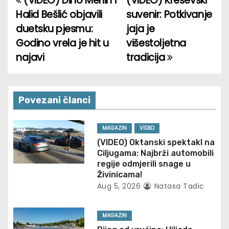
(VIDEO) Dino Merlin i
(VIDEO) Kreševski
P
Halid Bešlić objavili
suvenir: Potkivanje
o
duetsku pjesmu:
jaja je
Godino vrela je hit u
višestoljetna
s
najavi
tradicija
t
n
Povezani članci
a
v
MAGAZIN
VIDEO
(VIDEO) Oktanski spektakl na
i
Ciljugama: Najbrži automobili
regije odmjerili snage u
g
Živinicama!
Aug 5, 2026
Natasa Tadic
a
t
MAGAZIN