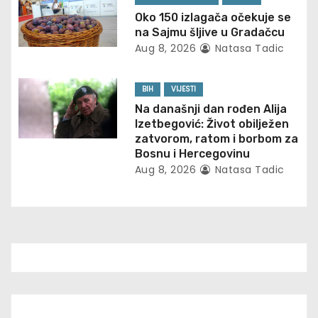
a
Oko 150 izlagača očekuje se
na Sajmu šljive u Gradačcu
t
Aug 8, 2026
Natasa Tadic
i
BIH
VIJESTI
o
Na današnji dan rođen Alija
Izetbegović: Život obilježen
n
zatvorom, ratom i borbom za
Bosnu i Hercegovinu
Aug 8, 2026
Natasa Tadic