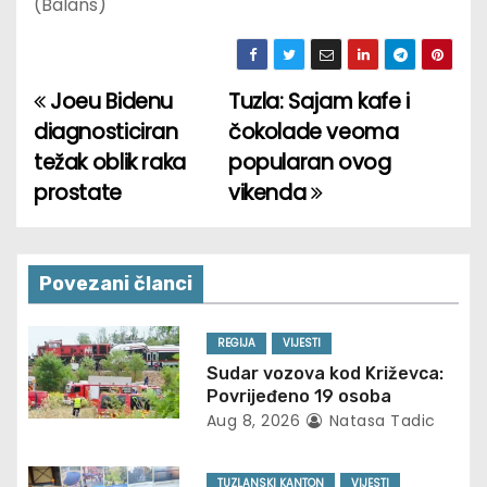
(Balans)
Joeu Bidenu
Tuzla: Sajam kafe i
P
diagnosticiran
čokolade veoma
o
težak oblik raka
popularan ovog
prostate
vikenda
s
t
n
Povezani članci
a
REGIJA
VIJESTI
v
Sudar vozova kod Križevca:
Povrijeđeno 19 osoba
i
Aug 8, 2026
Natasa Tadic
g
TUZLANSKI KANTON
VIJESTI