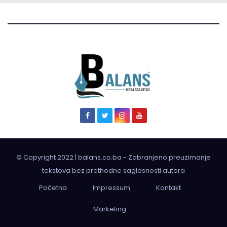
© Copyright 2022 | balans.co.ba - Zabranjeno preuzimanje
tekstova bez prethodne saglasnosti autora
Početna
Impressum
Kontakt
Marketing