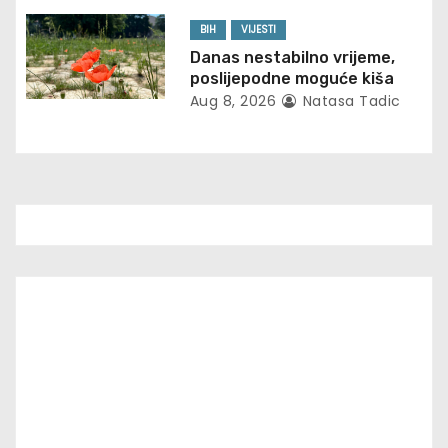
n
BIH
VIJESTI
Danas nestabilno vrijeme,
poslijepodne moguće kiša
Aug 8, 2026
Natasa Tadic