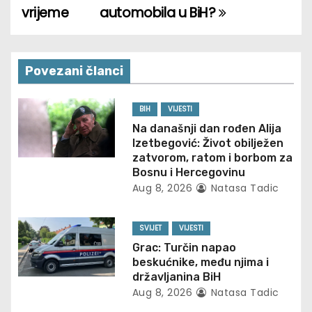
vrijeme
automobila u BiH?
s
t
n
Povezani članci
a
BIH
VIJESTI
v
Na današnji dan rođen Alija
Izetbegović: Život obilježen
i
zatvorom, ratom i borbom za
Bosnu i Hercegovinu
g
Aug 8, 2026
Natasa Tadic
a
SVIJET
VIJESTI
t
Grac: Turčin napao
beskućnike, među njima i
i
državljanina BiH
Aug 8, 2026
Natasa Tadic
o