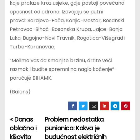
koje prolaze kroz usjeke, gdje postoji povećana
opasnost od odrona. Izdvajaju se putni
pravci: Sarajevo-Foča, Konjic-Mostar, Bosanski
Petrovac-Bihać-Bosanska Krupa, Jajce-Banja
Luka, Bugojno-Novi Travnik, Rogatica-Višegrad i
Turbe-Karanovac.
“Molimo vas da smanjite brzinu, držite veći
razmak i budite spremni na naglo kočenje”-
poručuje BIHAMK.
(Balans)
Danas
Problem nedostatka
P
oblačno i
punionica: Kakva je
o
kišovito
budućnost električnih