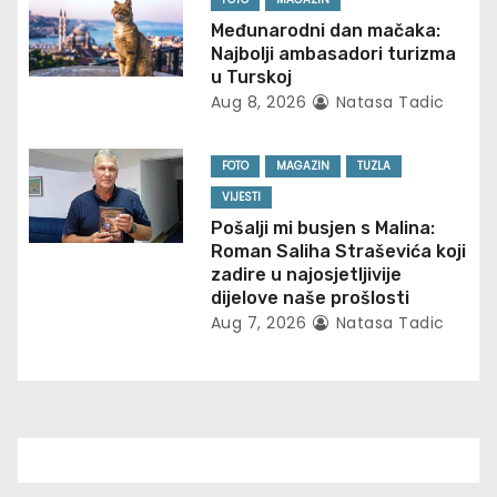
t
Međunarodni dan mačaka:
Najbolji ambasadori turizma
i
u Turskoj
Aug 8, 2026
Natasa Tadic
o
n
FOTO
MAGAZIN
TUZLA
VIJESTI
Pošalji mi busjen s Malina:
Roman Saliha Straševića koji
zadire u najosjetljivije
dijelove naše prošlosti
Aug 7, 2026
Natasa Tadic