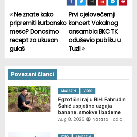
Ne znate kako
Prvi cjelovečernji
P
pripremiti kurbansko
koncert Vokalnog
o
meso? Donosimo
ansambla BKC TK
recept za ukusan
oduševio publiku u
s
gulaš
Tuzli
t
n
Povezani članci
a
v
MAGAZIN
VIDEO
Egzotični raj u BiH: Fahrudin
i
Šahić uspješno uzgaja
banane, smokve i bademe
g
Aug 8, 2026
Natasa Tadic
a
FOTO
MAGAZIN