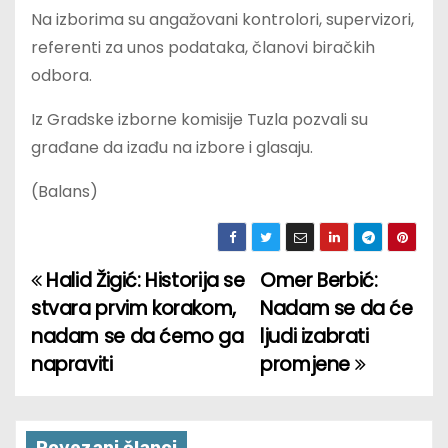
Na izborima su angažovani kontrolori, supervizori,
referenti za unos podataka, članovi biračkih
odbora.
Iz Gradske izborne komisije Tuzla pozvali su
građane da izađu na izbore i glasaju.
(Balans)
Halid Žigić: Historija se
Omer Berbić:
P
stvara prvim korakom,
Nadam se da će
o
nadam se da ćemo ga
ljudi izabrati
napraviti
promjene
s
t
Povezani članci