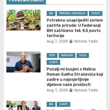
n
a
BIH
PRIRODA I EKOLOGIJA
VIJESTI
v
Potrebno unaprijediti sistem
zaštite prirode: U Federaciji
i
BiH zaštićeno tek 4,5 posto
teritorije
g
Aug 7, 2026
Natasa Tadic
a
FOTO
MAGAZIN
TUZLA
t
VIJESTI
Pošalji mi busjen s Malina:
i
Roman Saliha Straševića koji
zadire u najosjetljivije
o
dijelove naše prošlosti
Aug 7, 2026
Natasa Tadic
n
BIH
VIJESTI