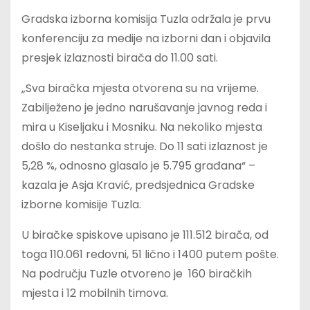
Gradska izborna komisija Tuzla održala je prvu
konferenciju za medije na izborni dan i objavila
presjek izlaznosti birača do 11.00 sati.
„Sva biračka mjesta otvorena su na vrijeme.
Zabilježeno je jedno narušavanje javnog reda i
mira u Kiseljaku i Mosniku. Na nekoliko mjesta
došlo do nestanka struje. Do 11 sati izlaznost je
5,28 %, odnosno glasalo je 5.795 građana“ –
kazala je Asja Kravić, predsjednica Gradske
izborne komisije Tuzla.
U biračke spiskove upisano je 111.512 birača, od
toga 110.061 redovni, 51 lično i 1400 putem pošte.
Na području Tuzle otvoreno je 160 biračkih
mjesta i 12 mobilnih timova.