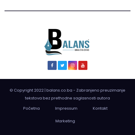
© Copyright 2022 | balans.co.ba - Zabranjeno preuzimanje
tekstova bez prethodne saglasnosti autora
Početna
Impressum
Kontakt
Marketing