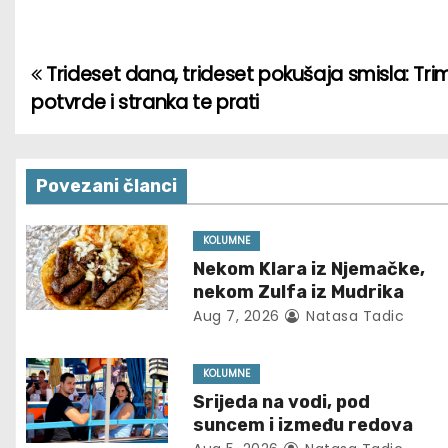
Trideset dana, trideset pokušaja smisla: Trim
P
potvrde i stranka te prati
o
s
Povezani članci
t
n
KOLUMNE
Nekom Klara iz Njemačke,
a
nekom Zulfa iz Mudrika
Aug 7, 2026
Natasa Tadic
v
i
KOLUMNE
Srijeda na vodi, pod
g
suncem i između redova