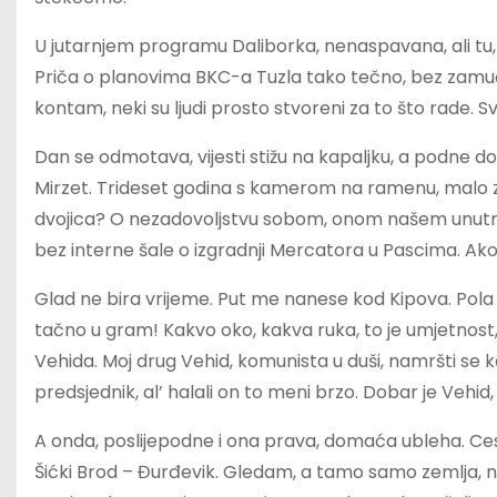
U jutarnjem programu Daliborka, nenaspavana, ali tu, 
Priča o planovima BKC-a Tuzla tako tečno, bez zamuck
kontam, neki su ljudi prosto stvoreni za to što rade. S
Dan se odmotava, vijesti stižu na kapaljku, a podne
Mirzet. Trideset godina s kamerom na ramenu, malo za
dvojica? O nezadovoljstvu sobom, onom našem unutra
bez interne šale o izgradnji Mercatora u Pascima. Ako 
Glad ne bira vrijeme. Put me nanese kod Kipova. Pola k
tačno u gram! Kakvo oko, kakva ruka, to je umjetnost,
Vehida. Moj drug Vehid, komunista u duši, namršti se 
predsjednik, al’ halali on to meni brzo. Dobar je Vehid,
A onda, poslijepodne i ona prava, domaća ubleha. Cest
Šićki Brod – Đurđevik. Gledam, a tamo samo zemlja, n