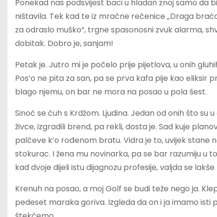
Ponekad nas podsvijest baci u hladan znoj samo da bi na
ništavila. Tek kad te iz mračne rečenice „Draga braćo
za odraslo muško“, trgne spasonosni zvuk alarma, shva
dobitak. Dobro je, sanjam!
Petak je. Jutro mi je počelo prije pijetlova, u onih glu
Pos’o ne pita za san, pa se prva kafa pije kao eliksir 
blago njemu, on bar ne mora na posao u pola šest.
Sinoć se čuh s Krdžom. Ljudina. Jedan od onih što su 
živce, izgradili brend, pa rekli, dosta je. Sad kuje plan
palčeve k’o rođenom bratu. Vidra je to, uvijek stane 
stokurac. I žena mu novinarka, pa se bar razumiju u to
kad dvoje dijeli istu dijagnozu profesije, valjda se lakš
Krenuh na posao, a moj Golf se budi teže nego ja. Kle
pedeset maraka goriva. Izgleda da on i ja imamo isti 
štekćemo.