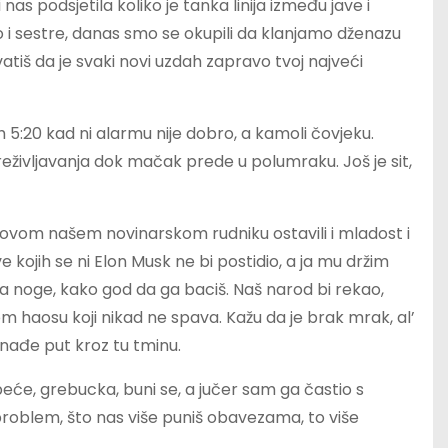
s podsjetila koliko je tanka linija između jave i
 i sestre, danas smo se okupili da klanjamo dženazu
tiš da je svaki novi uzdah zapravo tvoj najveći
hih 5:20 kad ni alarmu nije dobro, a kamoli čovjeku.
preživljavanja dok mačak prede u polumraku. Još je sit,
u ovom našem novinarskom rudniku ostavili i mladost i
ove kojih se ni Elon Musk ne bi postidio, a ja mu držim
na noge, kako god da ga baciš. Naš narod bi rekao,
m haosu koji nikad ne spava. Kažu da je brak mrak, al’
e nađe put kroz tu tminu.
peće, grebucka, buni se, a jučer sam ga častio s
problem, što nas više puniš obavezama, to više