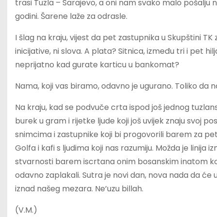
trasi Tuzla – Sarajevo, a oni nam svako malo pošalju ne
godini. Šarene laže za odrasle.
I šlag na kraju, vijest da pet zastupnika u Skupštini TK z
inicijative, ni slova. A plata? Sitnica, između tri i pet
neprijatno kad gurate karticu u bankomat?
Nama, koji vas biramo, odavno je ugurano. Toliko da 
Na kraju, kad se podvuče crta ispod još jednog tuzl
burek u gram i rijetke ljude koji još uvijek znaju svo
snimcima i zastupnike koji bi progovorili barem za pet
Golfa i kafi s ljudima koji nas razumiju. Možda je linija i
stvarnosti barem iscrtana onim bosanskim inatom koji
odavno zaplakali. Sutra je novi dan, nova nada da će 
iznad našeg mezara. Ne’uzu billah.
(V.M.)