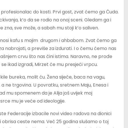
profesionalac do kosti. Prvi gost, zvat ćemo ga Ćuda.
ivanja, k’o da se rodio na onoj sceni. Gledam ga i
ve zna, sve može, a sabah mu stoji k’o saliven.
 donosi kafu s mojim drugom i ahbabom. Zvat ćemo ga
 nabrojati, a previše za izdurati. I o čemu ćemo nas
šnjem crvu što nas čini istima. Naravno, ne prođe
se ikad izgradi, Mirzet će mu presjeći vrpcu.
ile bureka, molit ću. Žena siječe, baca na vagu,
 a ne trgovina. U povratku, sretnem Maju, Enesa i
kad mu spomenem da je Alija još uvijek moj
 srce mu je veće od ideologije.
e Federacije izbacile novi video radova na dionici
i obrisa ceste nema. Već 25 godina slušamo o toj