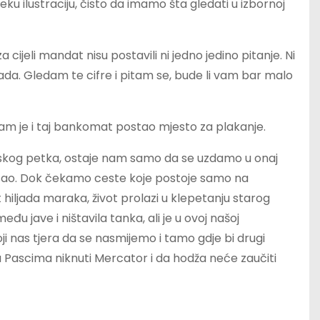
ku ilustraciju, čisto da imamo šta gledati u izbornoj
a cijeli mandat nisu postavili ni jedno jedino pitanje. Ni
 hiljada. Gledam te cifre i pitam se, bude li vam bar malo
nam je i taj bankomat postao mjesto za plakanje.
anskog petka, ostaje nam samo da se uzdamo u onaj
j posao. Dok čekamo ceste koje postoje samo na
 hiljada maraka, život prolazi u klepetanju starog
zmeđu jave i ništavila tanka, ali je u ovoj našoj
 nas tjera da se nasmijemo i tamo gdje bi drugi
u Pascima niknuti Mercator i da hodža neće zaučiti