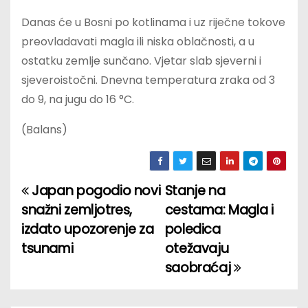
Danas će u Bosni po kotlinama i uz riječne tokove
preovladavati magla ili niska oblačnosti, a u
ostatku zemlje sunčano. Vjetar slab sjeverni i
sjeveroistočni. Dnevna temperatura zraka od 3
do 9, na jugu do 16 °C.
(Balans)
Japan pogodio novi
Stanje na
P
snažni zemljotres,
cestama: Magla i
o
izdato upozorenje za
poledica
tsunami
otežavaju
s
saobraćaj
t