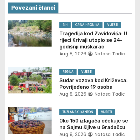
n
Povezani članci
a
v
BIH
CRNA HRONIKA
VIJESTI
Tragedija kod Zavidovića: U
i
rijeci Krivaji utopio se 24-
godišnji muškarac
g
Aug 8, 2026
Natasa Tadic
a
REGIJA
VIJESTI
t
Sudar vozova kod Križevca:
Povrijeđeno 19 osoba
i
Aug 8, 2026
Natasa Tadic
o
TUZLANSKI KANTON
VIJESTI
n
Oko 150 izlagača očekuje se
na Sajmu šljive u Gradačcu
Aug 8, 2026
Natasa Tadic