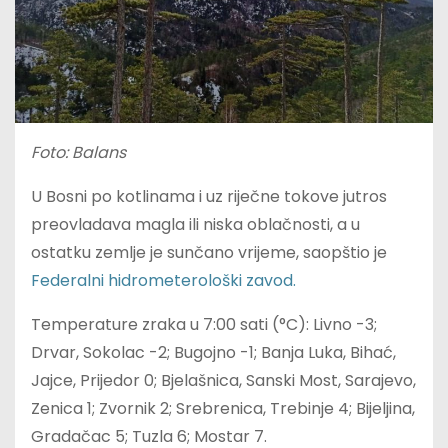
Foto: Balans
U Bosni po kotlinama i uz riječne tokove jutros
preovladava magla ili niska oblačnosti, a u
ostatku zemlje je sunčano vrijeme, saopštio je
Federalni hidrometerološki zavod.
Temperature zraka u 7:00 sati (°C): Livno -3;
Drvar, Sokolac -2; Bugojno -1; Banja Luka, Bihać,
Jajce, Prijedor 0; Bjelašnica, Sanski Most, Sarajevo,
Zenica 1; Zvornik 2; Srebrenica, Trebinje 4; Bijeljina,
Gradačac 5; Tuzla 6; Mostar 7.