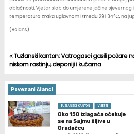
oblačnosti. Vjetar slab do umjerene jačine sjevernog 
temperatura zraka uglavnom između 29 i 34°C, na jug
(Balans)
Tuzlanski kanton: Vatrogasci gasili požare n
P
niskom rastinju, deponiji i kućama
o
s
Povezani članci
t
n
TUZLANSKI KANTON
VIJESTI
Oko 150 izlagača očekuje
a
se na Sajmu šljive u
Gradačcu
v