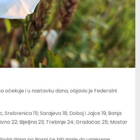
sa očekuje i u nastavku dana, objavio je Federalni
 Srebrenica 15; Sarajevo 18; Doboj i Jajce 19; Banja
Livno 22; Bijeljina 23; Trebinje 24; Gradačac 25; Mostar
ovini dana po Bosni će biti male do umjerene