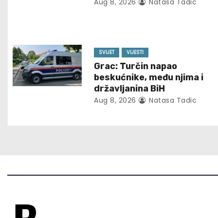
Aug 8, 2026
Natasa Tadic
i
g
SVIJET
VIJESTI
a
Grac: Turčin napao
t
beskućnike, među njima i
državljanina BiH
i
Aug 8, 2026
Natasa Tadic
o
n