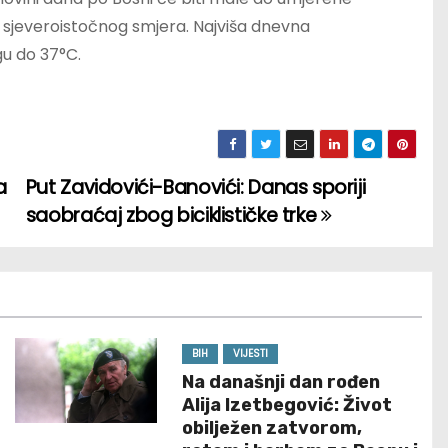
i sjeveroistočnog smjera. Najviša dnevna
u do 37°C.
a
Put Zavidovići-Banovići: Danas sporiji
saobraćaj zbog biciklističke trke
BIH
VIJESTI
Na današnji dan rođen
Alija Izetbegović: Život
obilježen zatvorom,