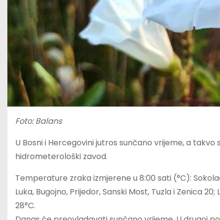
Foto: Balans
U Bosni i Hercegovini jutros sunčano vrijeme, a takvo 
hidrometerološki zavod.
Temperature zraka izmjerene u 8:00 sati (°C): Sokolac,
Luka, Bugojno, Prijedor, Sanski Most, Tuzla i Zenica 20; 
28°C.
Danas će preovladavati sunčano vrijeme. U drugoj pol