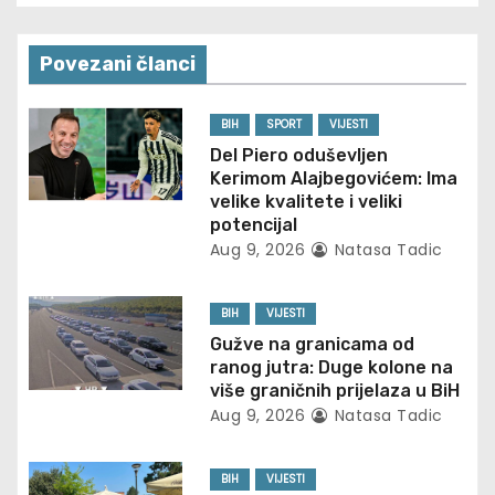
v
Povezani članci
i
g
BIH
SPORT
VIJESTI
Del Piero oduševljen
a
Kerimom Alajbegovićem: Ima
velike kvalitete i veliki
t
potencijal
Aug 9, 2026
Natasa Tadic
i
o
BIH
VIJESTI
Gužve na granicama od
n
ranog jutra: Duge kolone na
više graničnih prijelaza u BiH
Aug 9, 2026
Natasa Tadic
BIH
VIJESTI