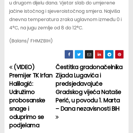
u drugom dijelu dana. Vjetar slab do umjerene
jačine istočnog i sjeveroistočnog smjera. Najviša
dnevna temperatura zraka uglavnom između 0 i
4°C, na jugu zemlje od 8 do 12°C.
(Balans/ FHMZBIH)
(VIDEO)
Čestitka gradonačelnika
P
Premijer TK Irfan
Zijada Lugavića i
o
Halilagić:
predsjedavajuće
Udružimo
Gradskog vijeća Nataše
s
probosanske
Perić, u povodu 1. Marta
t
snage i
– Dana nezavisnosti BiH
oduprimo se
n
podjelama
a