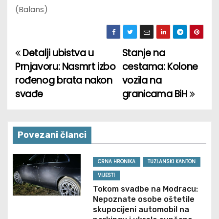
(Balans)
Detalji ubistva u
Stanje na
P
Prnjavoru: Nasmrt izbo
cestama: Kolone
o
rođenog brata nakon
vozila na
svađe
granicama BiH
s
t
n
Povezani članci
a
CRNA HRONIKA
TUZLANSKI KANTON
v
VIJESTI
Tokom svadbe na Modracu:
i
Nepoznate osobe oštetile
skupocijeni automobil na