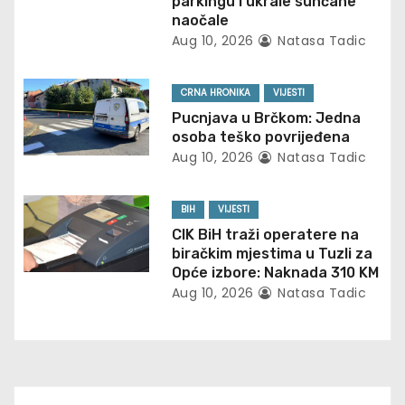
g
parkingu i ukrale sunčane
naočale
a
Aug 10, 2026
Natasa Tadic
t
CRNA HRONIKA
VIJESTI
i
Pucnjava u Brčkom: Jedna
osoba teško povrijeđena
o
Aug 10, 2026
Natasa Tadic
n
BIH
VIJESTI
CIK BiH traži operatere na
biračkim mjestima u Tuzli za
Opće izbore: Naknada 310 KM
Aug 10, 2026
Natasa Tadic