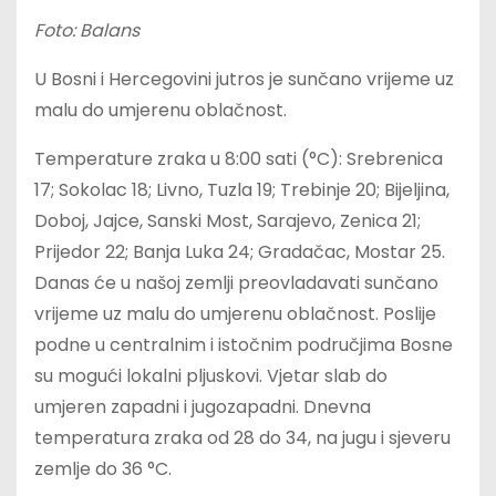
Foto: Balans
U Bosni i Hercegovini jutros je sunčano vrijeme uz
malu do umjerenu oblačnost.
Temperature zraka u 8:00 sati (°C): Srebrenica
17; Sokolac 18; Livno, Tuzla 19; Trebinje 20; Bijeljina,
Doboj, Jajce, Sanski Most, Sarajevo, Zenica 21;
Prijedor 22; Banja Luka 24; Gradačac, Mostar 25.
Danas će u našoj zemlji preovladavati sunčano
vrijeme uz malu do umjerenu oblačnost. Poslije
podne u centralnim i istočnim područjima Bosne
su mogući lokalni pljuskovi. Vjetar slab do
umjeren zapadni i jugozapadni. Dnevna
temperatura zraka od 28 do 34, na jugu i sjeveru
zemlje do 36 °C.