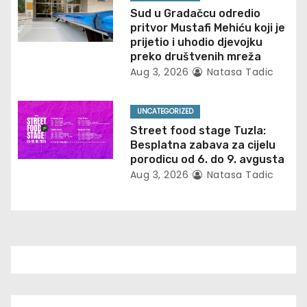
Sud u Gradačcu odredio
t
pritvor Mustafi Mehiću koji je
prijetio i uhodio djevojku
i
preko društvenih mreža
Aug 3, 2026
Natasa Tadic
o
n
UNCATEGORIZED
Street food stage Tuzla:
Besplatna zabava za cijelu
porodicu od 6. do 9. avgusta
Aug 3, 2026
Natasa Tadic