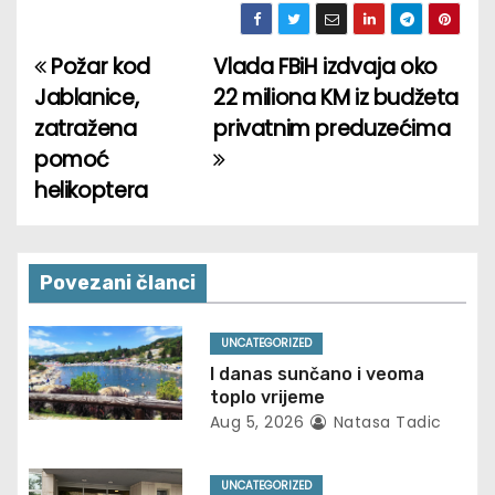
Požar kod
Vlada FBiH izdvaja oko
P
Jablanice,
22 miliona KM iz budžeta
o
zatražena
privatnim preduzećima
pomoć
s
helikoptera
t
n
Povezani članci
a
v
UNCATEGORIZED
I danas sunčano i veoma
i
toplo vrijeme
Aug 5, 2026
Natasa Tadic
g
a
UNCATEGORIZED