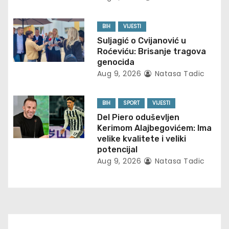
a
t
BIH
VIJESTI
Suljagić o Cvijanović u
i
Roćeviću: Brisanje tragova
genocida
o
Aug 9, 2026
Natasa Tadic
n
BIH
SPORT
VIJESTI
Del Piero oduševljen
Kerimom Alajbegovićem: Ima
velike kvalitete i veliki
potencijal
Aug 9, 2026
Natasa Tadic