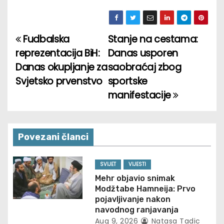
Fudbalska
Stanje na cestama:
P
reprezentacija BiH:
Danas usporen
o
Danas okupljanje za
saobraćaj zbog
Svjetsko prvenstvo
sportske
s
manifestacije
t
n
Povezani članci
a
v
SVIJET
VIJESTI
Mehr objavio snimak
i
Modžtabe Hamneija: Prvo
pojavljivanje nakon
g
navodnog ranjavanja
Aug 9, 2026
Natasa Tadic