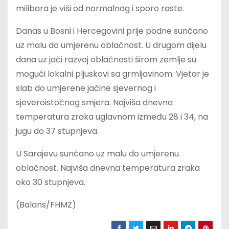
milibara je viši od normalnog i sporo raste.
Danas u Bosni i Hercegovini prije podne sunčano
uz malu do umjerenu oblačnost. U drugom dijelu
dana uz jači razvoj oblačnosti širom zemlje su
mogući lokalni pljuskovi sa grmljavinom. Vjetar je
slab do umjerene jačine sjevernog i
sjeveroistočnog smjera. Najviša dnevna
temperatura zraka uglavnom između 28 i 34, na
jugu do 37 stupnjeva.
U Sarajevu sunčano uz malu do umjerenu
oblačnost. Najviša dnevna temperatura zraka
oko 30 stupnjeva.
(Balans/FHMZ)