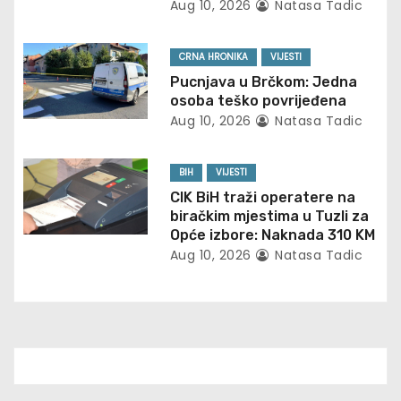
Aug 10, 2026
Natasa Tadic
t
i
CRNA HRONIKA
VIJESTI
Pucnjava u Brčkom: Jedna
o
osoba teško povrijeđena
Aug 10, 2026
Natasa Tadic
n
BIH
VIJESTI
CIK BiH traži operatere na
biračkim mjestima u Tuzli za
Opće izbore: Naknada 310 KM
Aug 10, 2026
Natasa Tadic