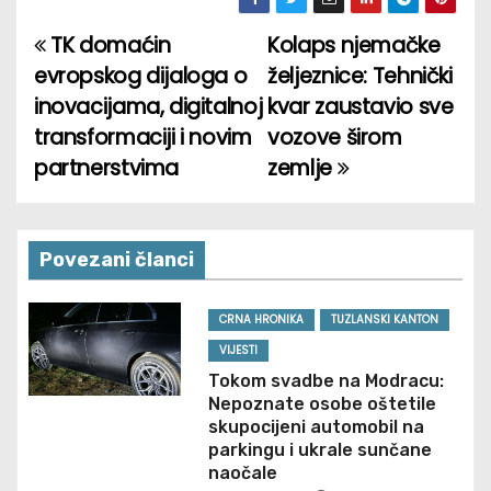
TK domaćin
Kolaps njemačke
P
evropskog dijaloga o
željeznice: Tehnički
o
inovacijama, digitalnoj
kvar zaustavio sve
transformaciji i novim
vozove širom
s
partnerstvima
zemlje
t
n
Povezani članci
a
v
CRNA HRONIKA
TUZLANSKI KANTON
VIJESTI
i
Tokom svadbe na Modracu:
Nepoznate osobe oštetile
g
skupocijeni automobil na
parkingu i ukrale sunčane
a
naočale