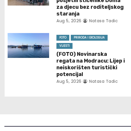
a
posjetili štićenike Doma
za djecu bez roditeljskog
v
staranja
Aug 5, 2026
Natasa Tadic
i
g
FOTO
PRIRODA I EKOLOGIJA
VIJESTI
a
(FOTO) Novinarska
t
regata na Modracu: Lijep i
neiskorišten turistički
i
potencijal
Aug 5, 2026
Natasa Tadic
o
n