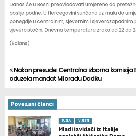
Danas će u Bosni preovladavati umjereno do pretežn
poslije podne. U Hercegovini sunčano uz malu do umjer
ponegdje u centralnim, sjevernim i sjeverozapadnim p
sjeveroistočni. Dnevna temperatura zraka od 22 do 28
(Balans)
Nakon presude: Centralna izborna komisija 
P
oduzela mandat Miloradu Dodiku
o
s
Povezani članci
t
n
TUZLA
VIJESTI
Mladi izviđači iz Italije