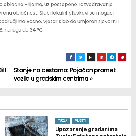
o oblačno vrijeme, uz postepeno razvedravanje
enu oblačnost. Slabi lokalni pljuskovi su mogući
odručjima Bosne. Vjetar slab do umjeren sjeverni i
, na jugu do 34 °C.
BiH
Stanje na cestama: Pojačan promet
vozila u gradskim centrima
TUZLA
VIJESTI
Upozorenje građanima