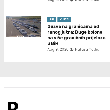
i
g
BIH
VIJESTI
Gužve na granicama od
a
ranog jutra: Duge kolone
t
na više graničnih prijelaza
u BiH
i
Aug 9, 2026
Natasa Tadic
o
n