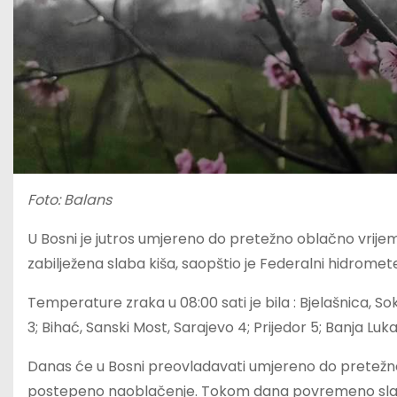
Foto: Balans
U Bosni je jutros umjereno do pretežno oblačno vrijem
zabilježena slaba kiša, saopštio je Federalni hidromet
Temperature zraka u 08:00 sati je bila : Bjelašnica, Sokol
3; Bihać, Sanski Most, Sarajevo 4; Prijedor 5; Banja Luk
Danas će u Bosni preovladavati umjereno do pretežn
postepeno naoblačenje. Tokom dana povremeno slaba