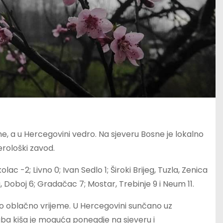
e, a u Hercegovini vedro. Na sjeveru Bosne je lokalno
erološki zavod.
ac -2; Livno 0; Ivan Sedlo 1; Široki Brijeg, Tuzla, Zenica
a, Doboj 6; Gradačac 7; Mostar, Trebinje 9 i Neum 11.
o oblačno vrijeme. U Hercegovini sunčano uz
 kiša je moguća ponegdje na sjeveru i