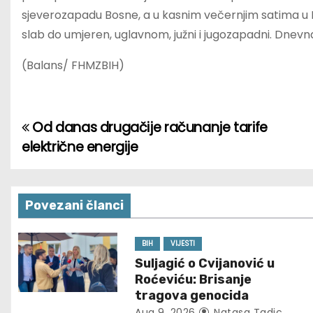
sjeverozapadu Bosne, a u kasnim večernjim satima u 
slab do umjeren, uglavnom, južni i jugozapadni. Dnev
(Balans/ FHMZBIH)
Od danas drugačije računanje tarife
P
električne energije
o
s
Povezani članci
t
n
BIH
VIJESTI
Suljagić o Cvijanović u
a
Roćeviću: Brisanje
tragova genocida
v
Aug 9, 2026
Natasa Tadic