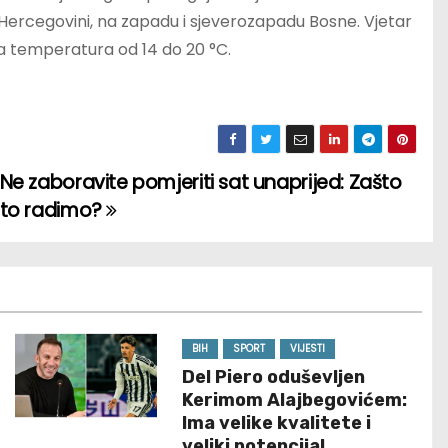
Hercegovini, na zapadu i sjeverozapadu Bosne. Vjetar
na temperatura od 14 do 20 °C.
Ne zaboravite pomjeriti sat unaprijed: Zašto
to radimo?
BIH
SPORT
VIJESTI
Del Piero oduševljen
Kerimom Alajbegovićem:
Ima velike kvalitete i
veliki potencijal