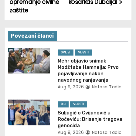
o
opremanje civilne
košarkaš Dubaija!
zaštite
s
t
n
Povezani članci
a
SVIJET
VIJESTI
v
Mehr objavio snimak
Modžtabe Hamneija: Prvo
i
pojavljivanje nakon
navodnog ranjavanja
g
Aug 9, 2026
Natasa Tadic
a
BIH
VIJESTI
t
Suljagić o Cvijanović u
Roćeviću: Brisanje tragova
i
genocida
Aug 9, 2026
Natasa Tadic