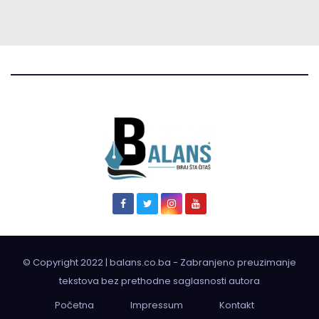
© Copyright 2022 | balans.co.ba - Zabranjeno preuzimanje
tekstova bez prethodne saglasnosti autora
Početna
Impressum
Kontakt