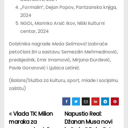
„Formalin“, Dejan Popov, Partizanska knjiga,
2024
NGDL, Marinko Arsić Ikov, Niški kulturni
centar, 2024
Dobitnika nagrade
Meša Selimović
izabraće
petočlani žiri u sastavu: Semezdin Mehmedinović,
predsjednik, Emir Imamović, Mirjana Đurđević,
Pavle Goranović i Ljubica Letinić.
(Balans/Služba za kulturu, sport, mlade i socijalnu
zaštitu)
Vlada TK: Milion
Napustio Real:
P
maraka za
Džanan Musa novi