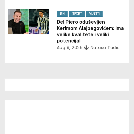
o
n
BIH
SPORT
VIJESTI
Del Piero oduševljen
Kerimom Alajbegovićem: Ima
velike kvalitete i veliki
potencijal
Aug 9, 2026
Natasa Tadic