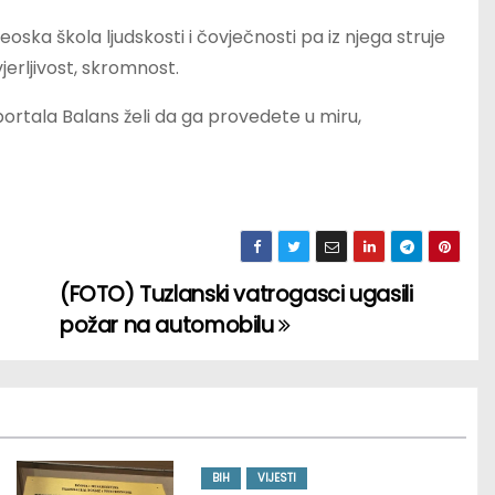
ska škola ljudskosti i čovječnosti pa iz njega struje
jerljivost, skromnost.
 portala Balans želi da ga provedete u miru,
(FOTO) Tuzlanski vatrogasci ugasili
požar na automobilu
BIH
VIJESTI