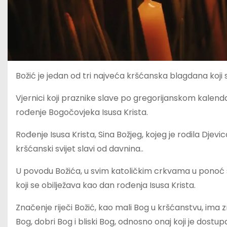
Božić je jedan od tri najveća kršćanska blagdana koji se
Vjernici koji praznike slave po gregorijanskom kalenda
rođenje Bogočovjeka Isusa Krista.
Rođenje Isusa Krista, Sina Božjeg, kojeg je rodila D
kršćanski svijet slavi od davnina..
U povodu Božića, u svim katoličkim crkvama u ponoć su
koji se obilježava kao dan rođenja Isusa Krista.
Značenje riječi Božić, kao mali Bog u kršćanstvu, ima 
Bog, dobri Bog i bliski Bog, odnosno onaj koji je dostu