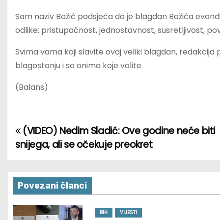
Sam naziv Božić podsjeća da je blagdan Božića evanđeo
odlike: pristupačnost, jednostavnost, susretljivost, pov
Svima vama koji slavite ovaj veliki blagdan, redakcija
blagostanju i sa onima koje volite.
(Balans)
(VIDEO) Nedim Sladić: Ove godine neće biti
P
snijega, ali se očekuje preokret
o
s
Povezani članci
t
n
BIH
VIJESTI