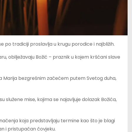
 po tradiciji proslavlja u krugu porodice i najbližih.
ru, obilježavaju Božić – praznik u kojem kršćani slave
jevica Marija bezgrešnim začećem putem Svetog duha,
 služene mise, kojima se najavljuje dolazak Božića,
značenja koja predstavljaju termine kao što je blagi
pan i pristupačan čovjeku.