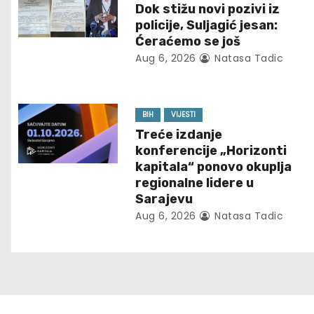
Dok stižu novi pozivi iz
a
policije, Suljagić jesan:
Ćeraćemo se još
v
Aug 6, 2026
Natasa Tadic
i
g
BIH
VIJESTI
Treće izdanje
a
konferencije „Horizonti
t
kapitala“ ponovo okuplja
regionalne lidere u
i
Sarajevu
Aug 6, 2026
Natasa Tadic
o
n