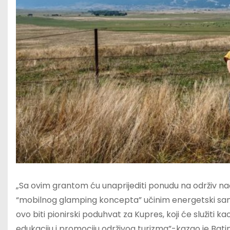
„Sa ovim grantom ću unaprijediti ponudu na održiv način
“mobilnog glamping koncepta” učinim energetski samost
ovo biti pionirski poduhvat za Kupres, koji će služiti 
edukaciju i promociju održivog turizma”-kazao je Batin