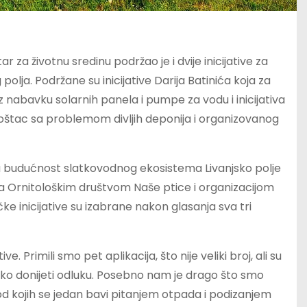
za životnu sredinu podržao je i dvije inicijative za
polja. Podržane su inicijative Darija Batinića koja za
 nabavku solarnih panela i pumpe za vodu i inicijativa
koštac sa problemom divljih deponija i organizovanog
iva budućnost slatkovodnog ekosistema Livanjsko polje
i sa Ornitološkim društvom Naše ptice i organizacijom
e inicijative su izabrane nakon glasanja sva tri
ve. Primili smo pet aplikacija, što nije veliki broj, ali su
lo lako donijeti odluku. Posebno nam je drago što smo
 od kojih se jedan bavi pitanjem otpada i podizanjem