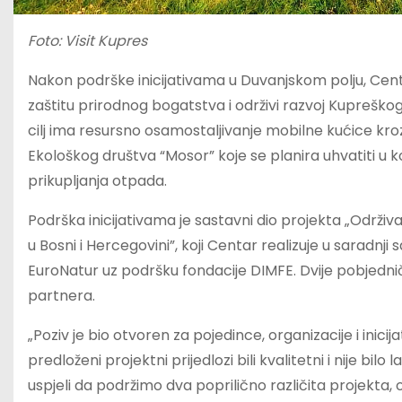
Foto: Visit Kupres
Nakon podrške inicijativama u Duvanjskom polju, Centar 
zaštitu prirodnog bogatstva i održivi razvoj Kupreškog 
cilj ima resursno osamostaljivanje mobilne kućice kroz
Ekološkog društva “Mosor” koje se planira uhvatiti u 
prikupljanja otpada.
Podrška inicijativama je sastavni dio projekta „Održ
u Bosni i Hercegovini”, koji Centar realizuje u saradnj
EuroNatur uz podršku fondacije DIMFE. Dvije pobjedničk
partnera.
„Poziv je bio otvoren za pojedince, organizacije i inicijati
predloženi projektni prijedlozi bili kvalitetni i nije bi
uspjeli da podržimo dva poprilično različita projekta,