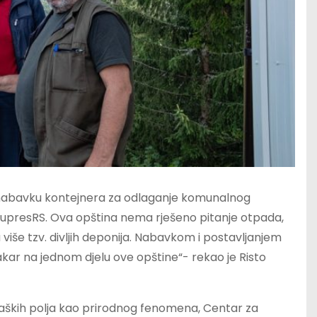
a nabavku kontejnera za odlaganje komunalnog
 KupresRS. Ova opština nema rješeno pitanje otpada,
 više tzv. divljih deponija. Nabavkom i postavljanjem
kar na jednom djelu ove opštine“- rekao je Risto
kraških polja kao prirodnog fenomena, Centar za