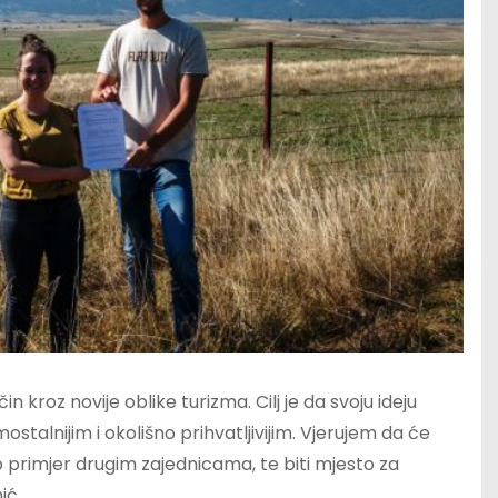
 kroz novije oblike turizma. Cilj je da svoju ideju
alnijim i okolišno prihvatljivijim. Vjerujem da će
kao primjer drugim zajednicama, te biti mjesto za
ić.