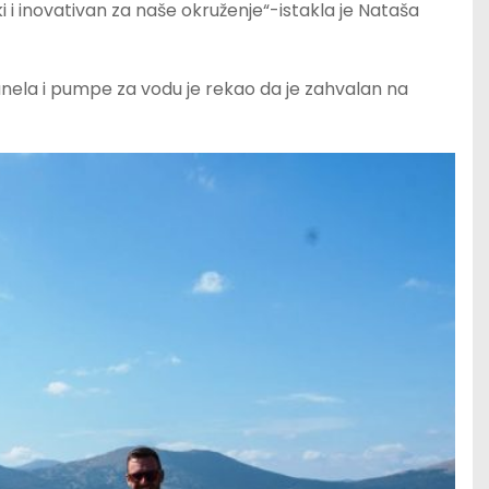
čki i inovativan za naše okruženje“-istakla je Nataša
panela i pumpe za vodu je rekao da je zahvalan na