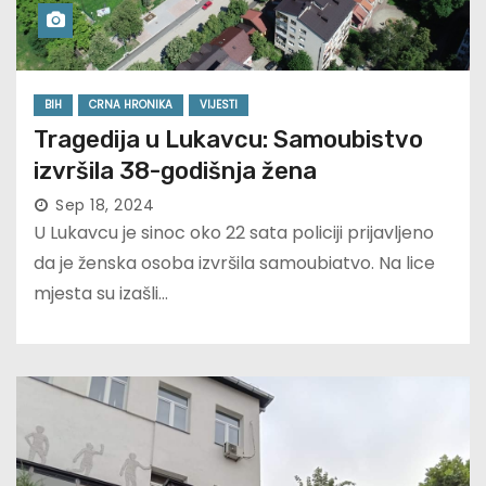
BIH
CRNA HRONIKA
VIJESTI
Tragedija u Lukavcu: Samoubistvo
izvršila 38-godišnja žena
Sep 18, 2024
U Lukavcu je sinoc oko 22 sata policiji prijavljeno
da je ženska osoba izvršila samoubiatvo. Na lice
mjesta su izašli…