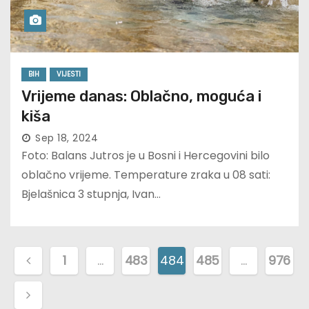
BIH
VIJESTI
Vrijeme danas: Oblačno, moguća i
kiša
Sep 18, 2024
Foto: Balans Jutros je u Bosni i Hercegovini bilo
oblačno vrijeme. Temperature zraka u 08 sati:
Bjelašnica 3 stupnja, Ivan…
P
1
…
483
484
485
…
976
o