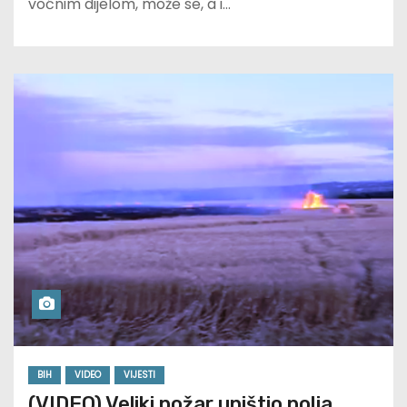
voćnim dijelom, može se, a i…
BIH
VIDEO
VIJESTI
(VIDEO) Veliki požar uništio polja