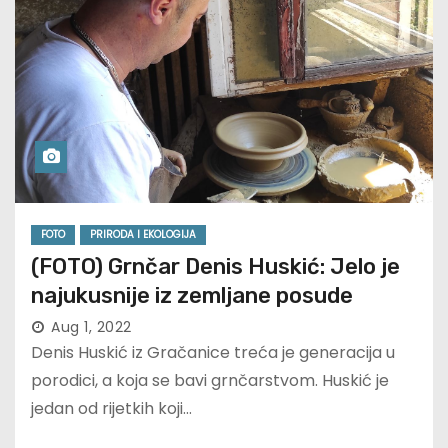
FOTO
PRIRODA I EKOLOGIJA
(FOTO) Grnčar Denis Huskić: Jelo je
najukusnije iz zemljane posude
Aug 1, 2022
Denis Huskić iz Gračanice treća je generacija u
porodici, a koja se bavi grnčarstvom. Huskić je
jedan od rijetkih koji…