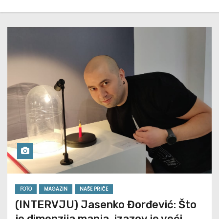
FOTO
MAGAZIN
NAŠE PRIČE
(INTERVJU) Jasenko Đorđević: Što
je dimenzija manja, izazov je veći