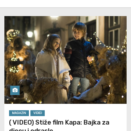
MAGAZIN
VIDEO
( VIDEO) Stiže film Kapa: Bajka za
djecu i odrasle