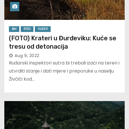
BIH
FOTO
VIJESTI
(FOTO) Krateri u Đurđeviku: Kuće se
tresu od detonacija
Aug 9, 2022
Rudarski inspektori sutra bi trebali izaći na teren i
utvrditi stanje i dati mjere i preporuke u naselju
Živčići kod…