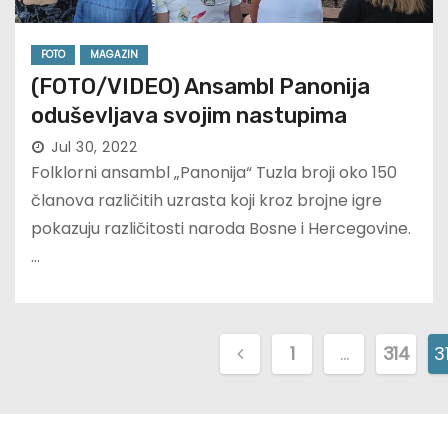
FOTO
MAGAZIN
(FOTO/VIDEO) Ansambl Panonija
oduševljava svojim nastupima
Jul 30, 2022
Folklorni ansambl „Panonija“ Tuzla broji oko 150
članova različitih uzrasta koji kroz brojne igre
pokazuju različitosti naroda Bosne i Hercegovine.
…
P
1
…
314
3
o
s