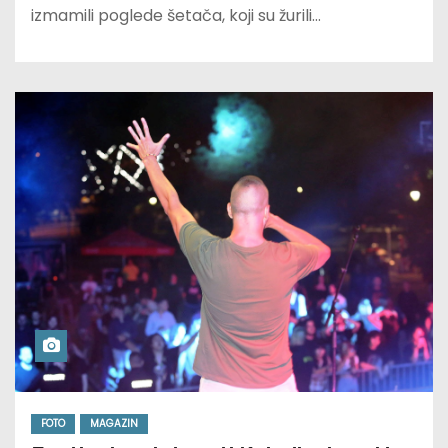
izmamili poglede šetača, koji su žurili…
FOTO
MAGAZIN