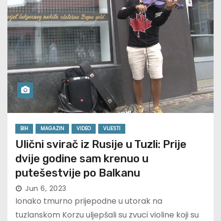
BIH
MAGAZIN
VIDEO
VIJESTI
Ulični svirač iz Rusije u Tuzli: Prije
dvije godine sam krenuo u
putešestvije po Balkanu
Jun 6, 2023
Ionako tmurno prijepodne u utorak na
tuzlanskom Korzu uljepšali su zvuci violine koji su