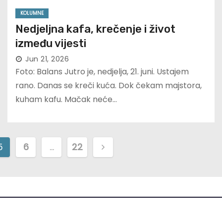
KOLUMNE
Nedjeljna kafa, krečenje i život
između vijesti
Jun 21, 2026
Foto: Balans Jutro je, nedjelja, 21. juni. Ustajem
rano. Danas se kreči kuća. Dok čekam majstora,
kuham kafu. Mačak neće…
5
6
…
22