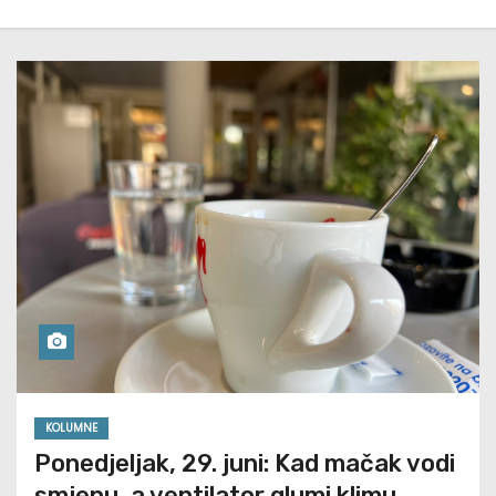
KOLUMNE
Ponedjeljak, 29. juni: Kad mačak vodi
smjenu, a ventilator glumi klimu