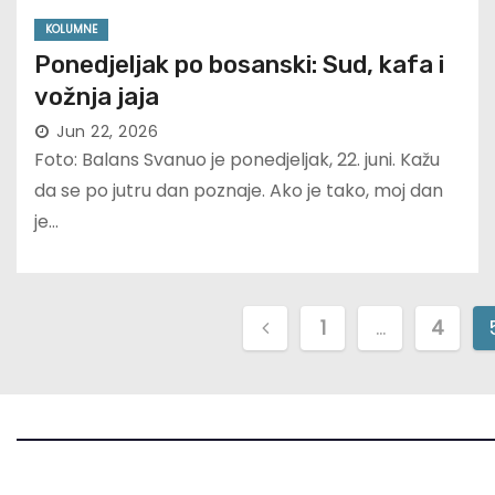
KOLUMNE
Ponedjeljak po bosanski: Sud, kafa i
vožnja jaja
Jun 22, 2026
Foto: Balans Svanuo je ponedjeljak, 22. juni. Kažu
da se po jutru dan poznaje. Ako je tako, moj dan
je…
P
1
…
4
o
s
t