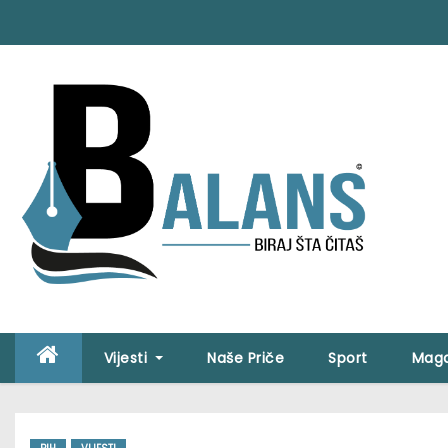
S
k
i
p
t
o
c
o
n
t
e
n
t
Vijesti
Naše Priče
Sport
Maga