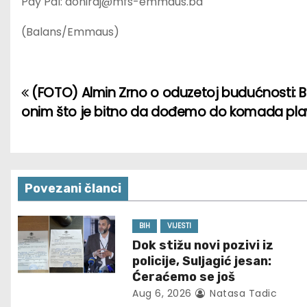
Pay Pal: doniraj@mfs-emmaus.ba
(Balans/Emmaus)
(FOTO) Almin Zrno o oduzetoj budućnosti: 
P
onim što je bitno da dođemo do komada pl
o
s
t
Povezani članci
n
BIH
VIJESTI
a
Dok stižu novi pozivi iz
policije, Suljagić jesan:
v
Ćeraćemo se još
i
Aug 6, 2026
Natasa Tadic