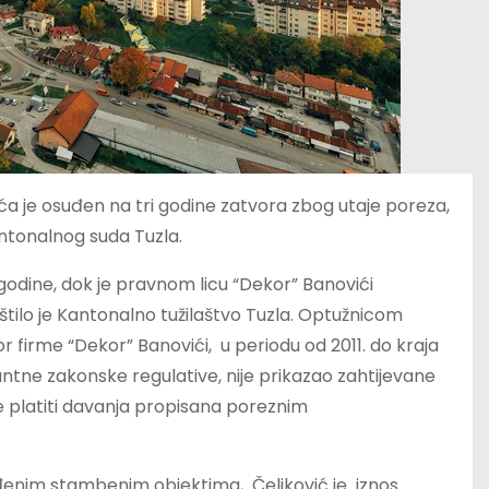
vića je osuđen na tri godine zatvora zbog utaje poreza,
ntonalnog suda Tuzla.
 godine, dok je pravnom licu “Dekor” Banovići
tilo je Kantonalno tužilaštvo Tuzla. Optužnicom
tor firme “Dekor” Banovići, u periodu od 2011. do kraja
tne zakonske regulative, nije prikazao zahtijevane
 platiti davanja propisana poreznim
enim stambenim objektima, Čeliković je iznos