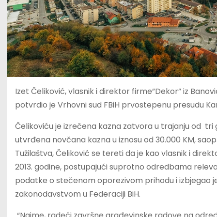
Izet Čeliković, vlasnik i direktor firme”Dekor” iz Bano
potvrdio je Vrhovni sud FBiH prvostepenu presudu Ka
Čelikoviću je izrečena kazna zatvora u trajanju od tri
utvrđena novčana kazna u iznosu od 30.000 KM, saopš
Tužilaštva, Čeliković se tereti da je kao vlasnik i direk
2013. godine, postupajući suprotno odredbama relevan
podatke o stečenom oporezivom prihodu i izbjegao je
zakonodavstvom u Federaciji BiH.
“Naime, radeći završne građevinske radove na određ