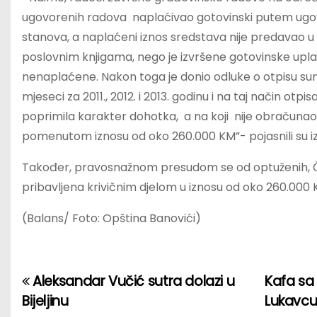
ugovorenih radova naplaćivao gotovinski putem ugovora
stanova, a naplaćeni iznos sredstava nije predavao u bl
poslovnim knjigama, nego je izvršene gotovinske upl
nenaplaćene. Nakon toga je donio odluke o otpisu sumnj
mjeseci za 2011., 2012. i 2013. godinu i na taj način otpi
poprimila karakter dohotka, a na koji nije obračunao, 
pomenutom iznosu od oko 260.000 KM”- pojasnili su iz
Također, pravosnažnom presudom se od optuženih, Čel
pribavljena krivičnim djelom u iznosu od oko 260.000 
(Balans/ Foto: Opština Banovići)
Aleksandar Vučić sutra dolazi u
Kafa sa
P
Bijeljinu
Lukavc
o