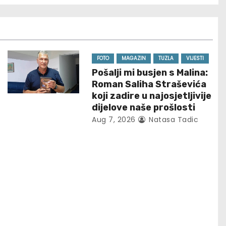
FOTO
MAGAZIN
TUZLA
VIJESTI
Pošalji mi busjen s Malina:
Roman Saliha Straševića
koji zadire u najosjetljivije
dijelove naše prošlosti
Aug 7, 2026
Natasa Tadic