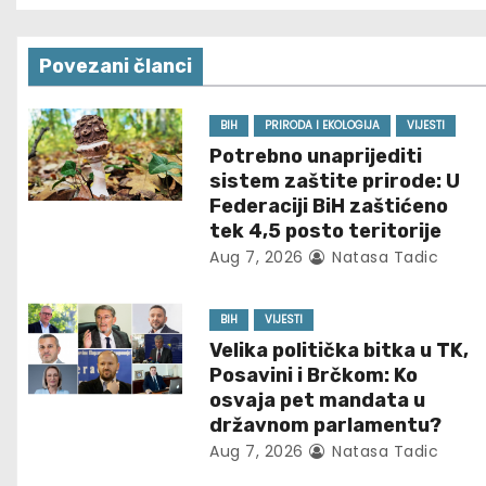
s
Povezani članci
t
n
BIH
PRIRODA I EKOLOGIJA
VIJESTI
Potrebno unaprijediti
a
sistem zaštite prirode: U
Federaciji BiH zaštićeno
v
tek 4,5 posto teritorije
Aug 7, 2026
Natasa Tadic
i
g
BIH
VIJESTI
Velika politička bitka u TK,
a
Posavini i Brčkom: Ko
t
osvaja pet mandata u
državnom parlamentu?
i
Aug 7, 2026
Natasa Tadic