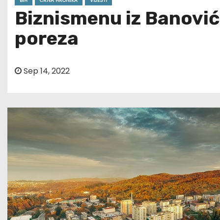
BIH
CRNA HRONIKA
VIJESTI
Biznismenu iz Banović
poreza
Sep 14, 2022