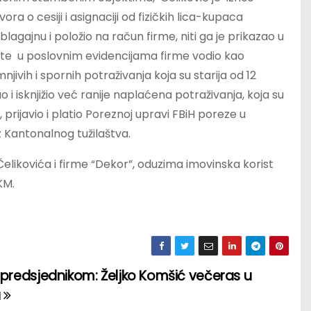
 o cesiji i asignaciji od fizičkih lica-kupaca
agajnu i položio na račun firme, niti ga je prikazao u
ate u poslovnim evidencijama firme vodio kao
ivih i spornih potraživanja koja su starija od 12
sao i isknjižio već ranije naplaćena potraživanja, koja su
prijavio i platio Poreznoj upravi FBiH poreze u
 Kantonalnog tužilaštva.
ikovića i firme “Dekor”, oduzima imovinska korist
KM.
 predsjednikom: Željko Komšić večeras u
u