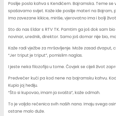
Poslije posla kahva s Kendićem. Bajramska. Teme se v
spašavamo svijet. Kaže ide poslije materi na Bajram, p
Ima zavezane kikice, miriše, vjerovatno ima i bolji život
Sto do nas Eldar s RTV TK. Pamtim ga još dok sam bio di
novinar, urednik, direktor. Samo još domar nije bio, ma
Kaže radi vježbe za mršavljenje. Može zasad dvaput, cil
“Jer triput je triput”, pomislim naglas.
I jeste neka filozofija u tome. Čovjek se cijeli život 
Predvečer kući pa kod nene na bajramsku kahvu. Kod nje 
Kupio joj hediju.
“Što si kupovao, imam ja svašta”, kaže odmah.
To je valjda rečenica svih naših nana. Imaju svega osi
ostane malo duže.