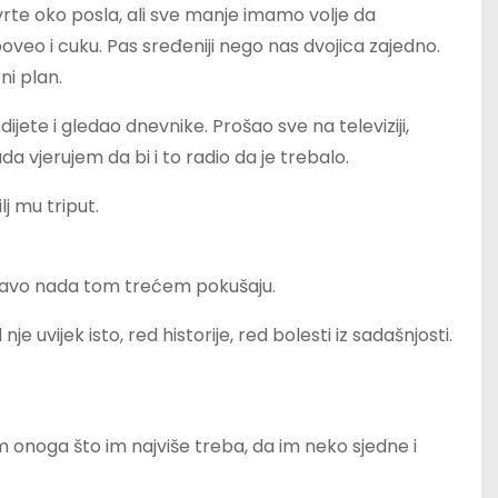
rte oko posla, ali sve manje imamo volje da
oveo i cuku. Pas sređeniji nego nas dvojica zajedno.
ni plan.
jete i gledao dnevnike. Prošao sve na televiziji,
da vjerujem da bi i to radio da je trebalo.
j mu triput.
zapravo nada tom trećem pokušaju.
uvijek isto, red historije, red bolesti iz sadašnjosti.
m onoga što im najviše treba, da im neko sjedne i