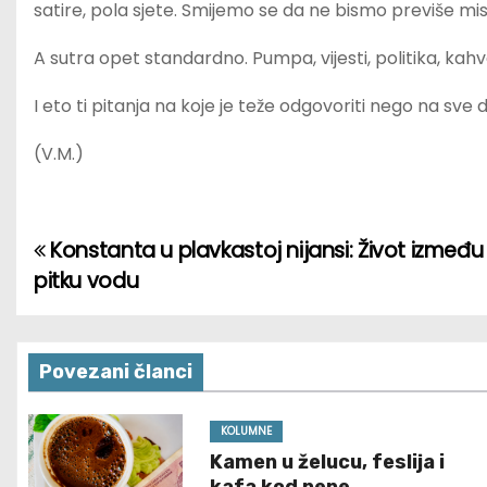
satire, pola sjete. Smijemo se da ne bismo previše mis
A sutra opet standardno. Pumpa, vijesti, politika, kah
I eto ti pitanja na koje je teže odgovoriti nego na sv
(V.M.)
Konstanta u plavkastoj nijansi: Život između 
P
pitku vodu
o
s
Povezani članci
t
n
KOLUMNE
Kamen u želucu, feslija i
a
kafa kod nene