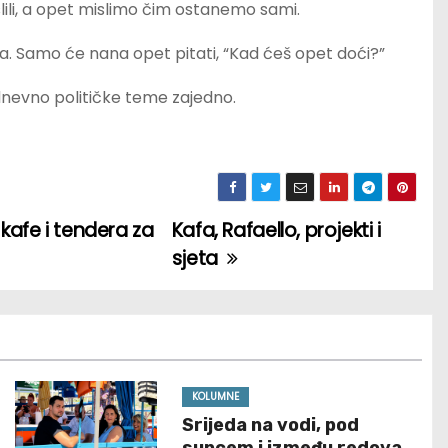
lili, a opet mislimo čim ostanemo sami.
va. Samo će nana opet pitati, “Kad ćeš opet doći?”
e dnevno političke teme zajedno.
kafe i tendera za
Kafa, Rafaello, projekti i
sjeta
KOLUMNE
Srijeda na vodi, pod
suncem i između redova