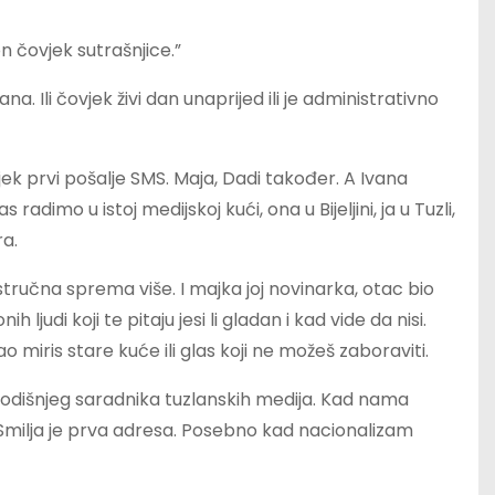
n čovjek sutrašnjice.”
. Ili čovjek živi dan unaprijed ili je administrativno
vijek prvi pošalje SMS. Maja, Dadi također. A Ivana
imo u istoj medijskoj kući, ona u Bijeljini, ja u Tuzli,
ra.
tručna sprema više. I majka joj novinarka, otac bio
ljudi koji te pitaju jesi li gladan i kad vide da nisi.
ao miris stare kuće ili glas koji ne možeš zaboraviti.
ogodišnjeg saradnika tuzlanskih medija. Kad nama
 Smilja je prva adresa. Posebno kad nacionalizam