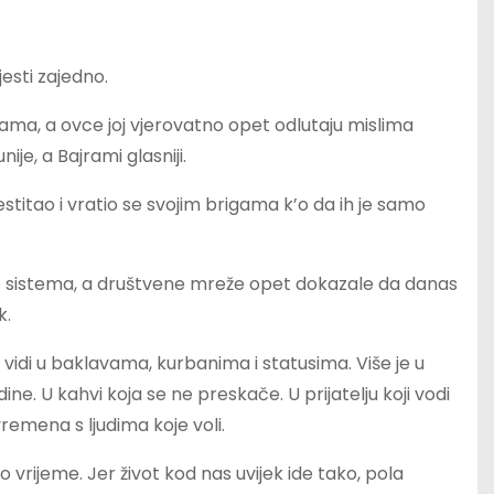
esti zajedno.
ama, a ovce joj vjerovatno opet odlutaju mislima
nije, a Bajrami glasniji.
stitao i vratio se svojim brigama k’o da ih je samo
i dio sistema, a društvene mreže opet dokazale da danas
k.
idi u baklavama, kurbanima i statusima. Više je u
e. U kahvi koja se ne preskače. U prijatelju koji vodi
emena s ljudima koje voli.
o vrijeme. Jer život kod nas uvijek ide tako, pola