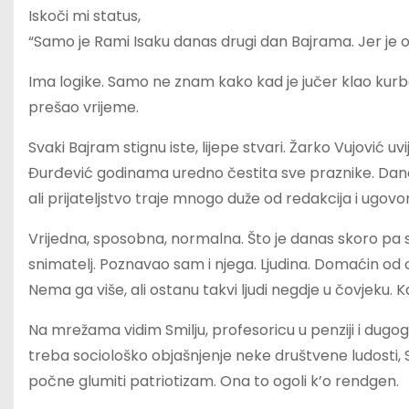
Iskoči mi status,
“Samo je Rami Isaku danas drugi dan Bajrama. Jer je o
Ima logike. Samo ne znam kako kad je jučer klao kurbana
prešao vrijeme.
Svaki Bajram stignu iste, lijepe stvari. Žarko Vujović u
Đurđević godinama uredno čestita sve praznike. Danas rad
ali prijateljstvo traje mnogo duže od redakcija i ugovo
Vrijedna, sposobna, normalna. Što je danas skoro pa s
snimatelj. Poznavao sam i njega. Ljudina. Domaćin od onih 
Nema ga više, ali ostanu takvi ljudi negdje u čovjeku. K
Na mrežama vidim Smilju, profesoricu u penziji i dug
treba sociološko objašnjenje neke društvene ludosti,
počne glumiti patriotizam. Ona to ogoli k’o rendgen.