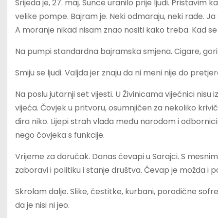
Srijeda je, 27. maj. Sunce uranilo prije ljudi. Prista
velike pompe. Bajram je. Neki odmaraju, neki rade. Ja
A moranje nikad nisam znao nositi kako treba. Kad se 
Na pumpi standardna bajramska smjena. Cigare, gori
Smiju se ljudi. Valjda jer znaju da ni meni nije do pretjer
Na poslu jutarnji set vijesti. U Živinicama vijećnici nis
vijeća. Čovjek u pritvoru, osumnjičen za nekoliko krivič
dira niko. Lijepi strah vlada među narodom i odbornici
nego čovjeka s funkcije.
Vrijeme za doručak. Danas ćevapi u Sarajci. S mesnim 
zaboravi i politiku i stanje društva. Ćevap je možda i p
Skrolam dalje. Slike, čestitke, kurbani, porodične sofre
da je nisi ni jeo.