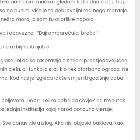
vim kahvu, nahranim mačka i gledam kako dan kreće bez
 se ne bunim. Više je to dobrovoljni rad nego moranje.
nešto mora, ja sam tu otprilike napola.
vo i obavezno, “Bajrambarećula, braćo.”
ane ozbiljnosti ujutro.
u izglasali ni da se raspravlja o smjeni predsjedavajućeg
nih djela, ali funkcija stoji k’o tek ofarbana ograda. Ne
ma. Kod nas je izgleda lakše smijeniti godišnje doba
poljevom. Dobri. Toliko dobri da čovjek na trenutak
osljednja institucija kojoj narod potpuno vjeruje.
. Sve danas ide u izlog. Ako nisi objavio baklavu, kao