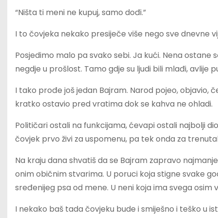
“Ništa ti meni ne kupuj, samo dođi.”
I to čovjeka nekako presiječe više nego sve dnevne vij
Posjedimo malo pa svako sebi. Ja kući. Nena ostane s
negdje u prošlost. Tamo gdje su ljudi bili mlađi, avlije pu
I tako prođe još jedan Bajram. Narod pojeo, objavio, če
kratko ostavio pred vratima dok se kahva ne ohladi.
Političari ostali na funkcijama, ćevapi ostali najbolj
čovjek prvo živi za uspomenu, pa tek onda za trenuta
Na kraju dana shvatiš da se Bajram zapravo najmanje v
onim običnim stvarima. U poruci koja stigne svake godin
sređenijeg psa od mene. U neni koja ima svega osim vr
I nekako baš tada čovjeku bude i smiješno i teško u ist