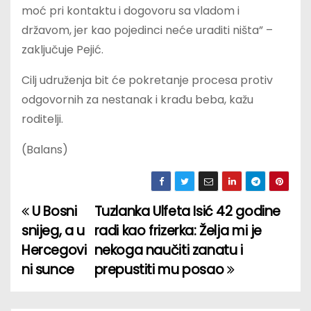
moć pri kontaktu i dogovoru sa vladom i
državom, jer kao pojedinci neće uraditi ništa” –
zaključuje Pejić.
Cilj udruženja bit će pokretanje procesa protiv
odgovornih za nestanak i krađu beba, kažu
roditelji.
(Balans)
U Bosni
Tuzlanka Ulfeta Isić 42 godine
P
snijeg, a u
radi kao frizerka: Želja mi je
o
Hercegovi
nekoga naučiti zanatu i
ni sunce
prepustiti mu posao
s
t