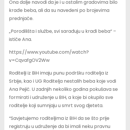
Ona dalje navodi da je i u ostalim gradovima bilo
krađe beba, ali da su navedeni po brojevima
prednjače.
„Porodilišta i službe, svi sarađuju u krađi beba“ –
ističe Ana.
https://www.youtube.com/watch?
v=CqvafgOV2Ww
Roditelji iz BiH imaju punu podršku roditelja iz
Srbije, kao i UG Roditelja nestalih beba koje vodi
Ana Pejić. U zadnjih nekoliko godina pokušava se
formirati i udruženje u BIH, a koje bi okupilo sve
roditelje koji sumnjaju u smrt svog djeteta.
“Savjetujemo roditeljima iz BIH da se što prije
registruju u udruženje da bi imali neku pravnu