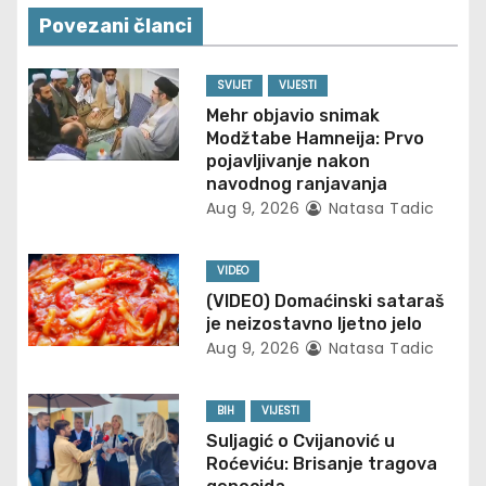
n
Povezani članci
a
SVIJET
VIJESTI
v
Mehr objavio snimak
Modžtabe Hamneija: Prvo
i
pojavljivanje nakon
navodnog ranjavanja
g
Aug 9, 2026
Natasa Tadic
a
VIDEO
t
(VIDEO) Domaćinski sataraš
je neizostavno ljetno jelo
i
Aug 9, 2026
Natasa Tadic
o
BIH
VIJESTI
n
Suljagić o Cvijanović u
Roćeviću: Brisanje tragova