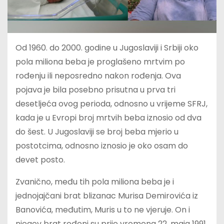
Od 1960. do 2000. godine u Jugoslaviji i Srbiji oko
pola miliona beba je proglašeno mrtvim po
rođenju ili neposredno nakon rođenja. Ova
pojava je bila posebno prisutna u prva tri
desetljeća ovog perioda, odnosno u vrijeme SFRJ,
kada je u Evropi broj mrtvih beba iznosio od dva
do šest. U Jugoslaviji se broj beba mjerio u
postotcima, odnosno iznosio je oko osam do
devet posto.
Zvanično, među tih pola miliona beba je i
jednojajčani brat blizanac Murisa Demirovića iz
Banovića, međutim, Muris u to ne vjeruje. On i
njegov brat rođeni su prije vremena 22. maja 1991.