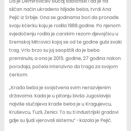
Da je Demirovićev slučaj šablonski i da je na
sličan način ukradeno hiljade beba, tvrdi Ana
Pejić iz Srbije. Ona se godinama bori da pronađe
svoju kćerku koju je rodila 1988.godine. Po njenom
svjedočenju rodila je carskim rezom djevojčicu u
Sremskoj Mitrovici kojoj se od te godine gubi svaki
trag. Vrlo brzo su joj saopštili da je beba
preminula, a ona je 2015. godine, 27 godina nakon
porođaja, počela intenzivno da traga za svojom
ćerkom.
„Krađa beba je svojstvena svim nerazvijenim
državama. Kada je u pitanju bivša Jugoslavija
najviše slučajeva krađe beba je u Kragujevcu,
Kruševcu, Tuzli, Zenici. To su ti industrijski gradovi
gdje su ljudi vjerovali sistemu“ -kazala je Pejić.