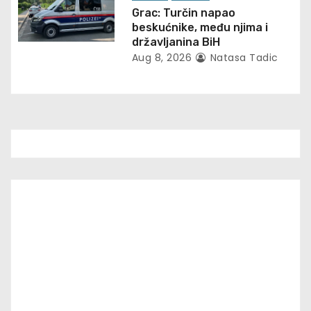
n
Grac: Turčin napao
beskućnike, među njima i
državljanina BiH
Aug 8, 2026
Natasa Tadic