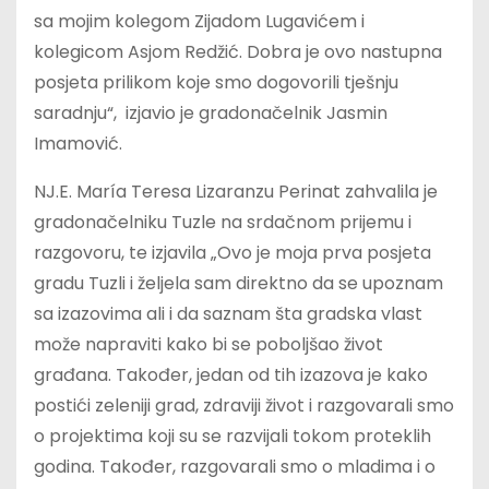
sa mojim kolegom Zijadom Lugavićem i
kolegicom Asjom Redžić. Dobra je ovo nastupna
posjeta prilikom koje smo dogovorili tješnju
saradnju“, izjavio je gradonačelnik Jasmin
Imamović.
NJ.E. María Teresa Lizaranzu Perinat zahvalila je
gradonačelniku Tuzle na srdačnom prijemu i
razgovoru, te izjavila „Ovo je moja prva posjeta
gradu Tuzli i željela sam direktno da se upoznam
sa izazovima ali i da saznam šta gradska vlast
može napraviti kako bi se poboljšao život
građana. Također, jedan od tih izazova je kako
postići zeleniji grad, zdraviji život i razgovarali smo
o projektima koji su se razvijali tokom proteklih
godina. Također, razgovarali smo o mladima i o