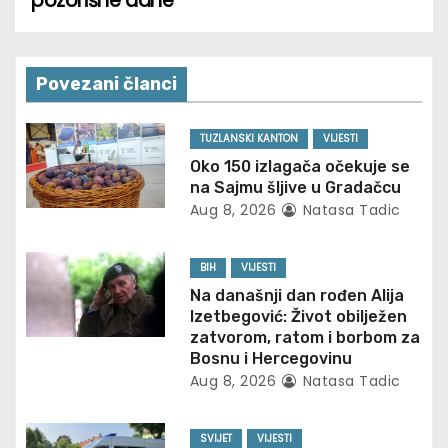
pozorišne dane
s
t
n
Povezani članci
a
TUZLANSKI KANTON
VIJESTI
v
Oko 150 izlagača očekuje se
na Sajmu šljive u Gradačcu
i
Aug 8, 2026
Natasa Tadic
g
BIH
VIJESTI
a
Na današnji dan rođen Alija
Izetbegović: Život obilježen
t
zatvorom, ratom i borbom za
Bosnu i Hercegovinu
i
Aug 8, 2026
Natasa Tadic
o
SVIJET
VIJESTI