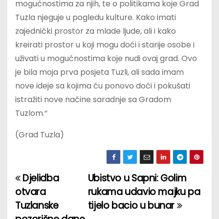
mogućnostima za njih, te o politikama koje Grad
Tuzla njeguje u pogledu kulture. Kako imati
zajednički prostor za mlade ljude, ali i kako
kreirati prostor u koji mogu doći i starije osobe i
uživati u mogućnostima koje nudi ovaj grad. Ovo
je bila moja prva posjeta Tuzli, ali sada imam
nove ideje sa kojima ću ponovo doći i pokušati
istražiti nove načine saradnje sa Gradom
Tuzlom.“
(Grad Tuzla)
Djelidba
Ubistvo u Sapni: Golim
P
otvara
rukama udavio majku pa
o
Tuzlanske
tijelo bacio u bunar