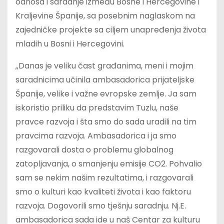
odnosa i saradnje između Bosne i Hercegovine i
Kraljevine Španije, sa posebnim naglaskom na
zajedničke projekte sa ciljem unapređenja života
mladih u Bosni i Hercegovini.
„Danas je veliku čast građanima, meni i mojim
saradnicima učinila ambasadorica prijateljske
Španije, velike i važne evropske zemlje. Ja sam
iskoristio priliku da predstavim Tuzlu, naše
pravce razvoja i šta smo do sada uradili na tim
pravcima razvoja. Ambasadorica i ja smo
razgovarali dosta o problemu globalnog
zatopljavanja, o smanjenju emisije CO2. Pohvalio
sam se nekim našim rezultatima, i razgovarali
smo o kulturi kao kvaliteti života i kao faktoru
razvoja. Dogovorili smo tješnju saradnju. Nj.E.
ambasadorica sada ide u naš Centar za kulturu