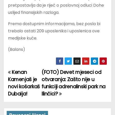
pretpostavlja da je riječ o poslovnoj odluci Dohe
uslijed finansijskih razloga.
Prema dostupnim informacijama, bez posla bi
trebalo ostati 209 uposlenika i uposlenica ove
medijske kuće.
(Balans)
Kenan
(FOTO) Devet mjeseci od
P
Kamenjaš je
otvaranja: Zašto nije u
o
novi košarkaš
funkciji adrenalinski park na
Dubaija!
Ilinčici?
s
t