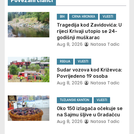
n
Povezani članci
a
BIH
CRNA HRONIKA
VIJESTI
v
Tragedija kod Zavidovića: U
rijeci Krivaji utopio se 24-
i
godišnji muškarac
Aug 8, 2026
Natasa Tadic
g
REGIJA
VIJESTI
a
Sudar vozova kod Križevca:
t
Povrijeđeno 19 osoba
Aug 8, 2026
Natasa Tadic
i
o
TUZLANSKI KANTON
VIJESTI
Oko 150 izlagača očekuje se
n
na Sajmu šljive u Gradačcu
Aug 8, 2026
Natasa Tadic