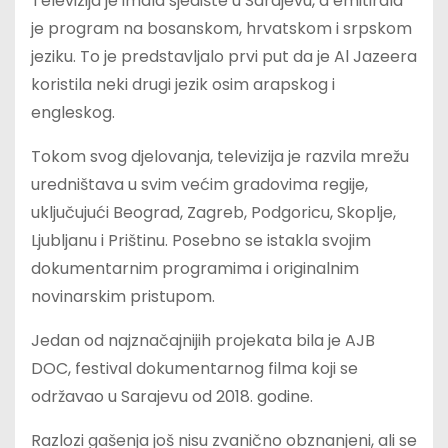
Televizija je imala sjedište u Sarajevu, a emitirala
je program na bosanskom, hrvatskom i srpskom
jeziku. To je predstavljalo prvi put da je Al Jazeera
koristila neki drugi jezik osim arapskog i
engleskog.
Tokom svog djelovanja, televizija je razvila mrežu
uredništava u svim većim gradovima regije,
uključujući Beograd, Zagreb, Podgoricu, Skoplje,
Ljubljanu i Prištinu. Posebno se istakla svojim
dokumentarnim programima i originalnim
novinarskim pristupom.
Jedan od najznačajnijih projekata bila je AJB
DOC, festival dokumentarnog filma koji se
održavao u Sarajevu od 2018. godine.
Razlozi gašenja još nisu zvanično obznanjeni, ali se