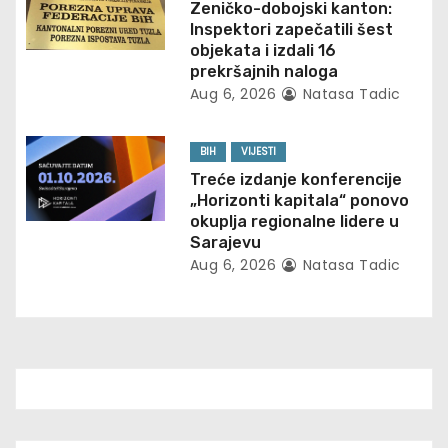
t
Zeničko-dobojski kanton:
Inspektori zapečatili šest
i
objekata i izdali 16
prekršajnih naloga
o
Aug 6, 2026
Natasa Tadic
n
BIH
VIJESTI
Treće izdanje konferencije
„Horizonti kapitala“ ponovo
okuplja regionalne lidere u
Sarajevu
Aug 6, 2026
Natasa Tadic