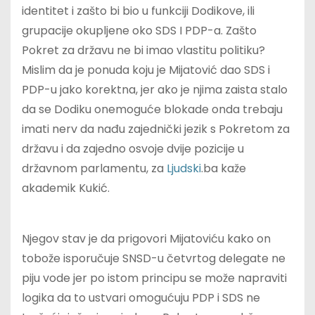
identitet i zašto bi bio u funkciji Dodikove, ili
grupacije okupljene oko SDS I PDP-a. Zašto
Pokret za državu ne bi imao vlastitu politiku?
Mislim da je ponuda koju je Mijatović dao SDS i
PDP-u jako korektna, jer ako je njima zaista stalo
da se Dodiku onemoguće blokade onda trebaju
imati nerv da nađu zajednički jezik s Pokretom za
državu i da zajedno osvoje dvije pozicije u
državnom parlamentu, za
Ljudski
.ba kaže
akademik Kukić.
Njegov stav je da prigovori Mijatoviću kako on
tobože isporučuje SNSD-u četvrtog delegate ne
piju vode jer po istom principu se može napraviti
logika da to ustvari omogućuju PDP i SDS ne