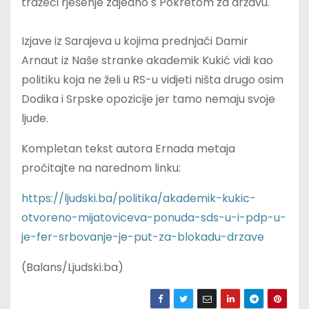
tražeći rješenje zajedno s Pokretom za državu.
Izjave iz Sarajeva u kojima prednjači Damir
Arnaut iz Naše stranke akademik Kukić vidi kao
politiku koja ne želi u RS-u vidjeti ništa drugo osim
Dodika i Srpske opozicije jer tamo nemaju svoje
ljude.
Kompletan tekst autora Ernada metaja
pročitajte na narednom linku:
https://ljudski.ba/politika/akademik-kukic-
otvoreno-mijatoviceva-ponuda-sds-u-i-pdp-u-
je-fer-srbovanje-je-put-za-blokadu-drzave
(Balans/Ljudski.ba)