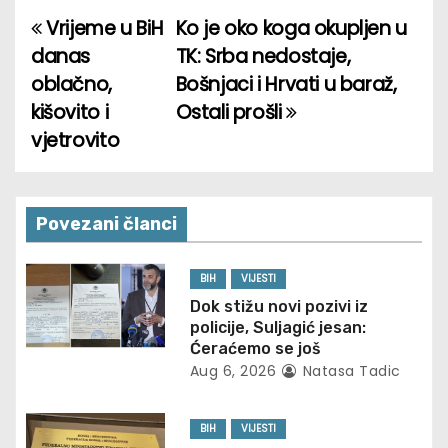
Vrijeme u BiH
Ko je oko koga okupljen u
P
danas
TK: Srba nedostaje,
o
oblačno,
Bošnjaci i Hrvati u baraž,
kišovito i
Ostali prošli
s
vjetrovito
t
n
Povezani članci
a
v
BIH
VIJESTI
Dok stižu novi pozivi iz
i
policije, Suljagić jesan:
Ćeraćemo se još
g
Aug 6, 2026
Natasa Tadic
a
BIH
VIJESTI