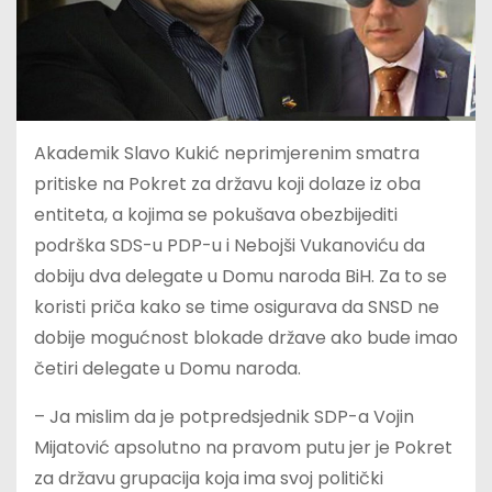
Akademik Slavo Kukić neprimjerenim smatra
pritiske na Pokret za državu koji dolaze iz oba
entiteta, a kojima se pokušava obezbijediti
podrška SDS-u PDP-u i Nebojši Vukanoviću da
dobiju dva delegate u Domu naroda BiH. Za to se
koristi priča kako se time osigurava da SNSD ne
dobije mogućnost blokade države ako bude imao
četiri delegate u Domu naroda.
– Ja mislim da je potpredsjednik SDP-a Vojin
Mijatović apsolutno na pravom putu jer je Pokret
za državu grupacija koja ima svoj politički