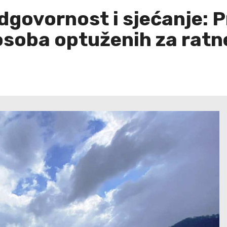
odgovornost i sjećanje: 
osoba optuženih za ratn