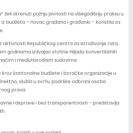
 želi skrenuti pažnju javnosti na višegodišnju praksu u
 iz budžeta – novac građana i građanki – koristila za
e.
oz aktivnosti Republičkog centra za istraživanje rata,
odnim godinama izdvajao stotine hiljada konvertibilnih
maćim i međunarodnim sudovima.
 su kroz kantonalne budžete i boračke organizacije u
ndirektno, služila u svrhu podrške odbrani osoba
rnog prava.
javne rasprave i bez transparentnosti – predstavlja
ih.
v novac koristi u ove svrhe?