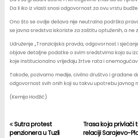
Da li iko iz vlasti snosi odgovornost za ovu vrstu bud
Ono što se ovdje dešava nije neutralna podrška pravd
se javna sredstva iskoriste za zaštitu optuženih, a ne
Udruženje „Tranzicijska pravda, odgovornost i sjećanj
objave detaljne podatke o svim sredstvima koja su iz
koje institucionalno vrijeđaju žrtve rata i onemogućava
Takođe, pozivamo medije, civilno društvo i građane da
odgovornost svih onih koji su takvu upotrebu javnog 
(Kemija Hodžić)
Sutra protest
Trasa koja privlači
P
penzionera u Tuzli
relaciji Sarajevo-P