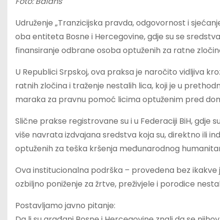
Foto: Balans
Udruženje „Tranzicijska pravda, odgovornost i sjećanje“
oba entiteta Bosne i Hercegovine, gdje su se sredstva
finansiranje odbrane osoba optuženih za ratne zločin
U Republici Srpskoj, ova praksa je naročito vidljiva kr
ratnih zločina i traženje nestalih lica, koji je u preth
maraka za pravnu pomoć licima optuženim pred do
Slične prakse registrovane su i u Federaciji BiH, gdje
više navrata izdvajana sredstva koja su, direktno ili i
optuženih za teška kršenja međunarodnog humanita
Ova institucionalna podrška – provedena bez ikakve 
ozbiljno poniženje za žrtve, preživjele i porodice nestal
Postavljamo javno pitanje:
Da li su građani Bosne i Hercegovine znali da se njiho