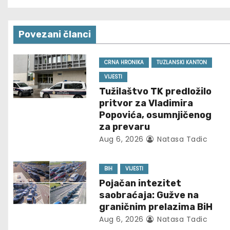
o
s
Povezani članci
t
n
CRNA HRONIKA
TUZLANSKI KANTON
VIJESTI
a
Tužilaštvo TK predložilo
pritvor za Vladimira
v
Popovića, osumnjičenog
za prevaru
i
Aug 6, 2026
Natasa Tadic
g
BIH
VIJESTI
a
Pojačan intezitet
t
saobraćaja: Gužve na
graničnim prelazima BiH
i
Aug 6, 2026
Natasa Tadic