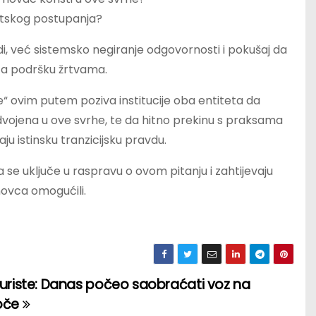
žetskog postupanja?
i, već sistemsko negiranje odgovornosti i pokušaj da
 za podršku žrtvama.
e“ ovim putem poziva institucije oba entiteta da
dvojena u ove svrhe, te da hitno prekinu s praksama
ju istinsku tranzicijsku pravdu.
 se uključe u raspravu o ovom pitanju i zahtijevaju
novca omogućili.
 turiste: Danas počeo saobraćati voz na
loče