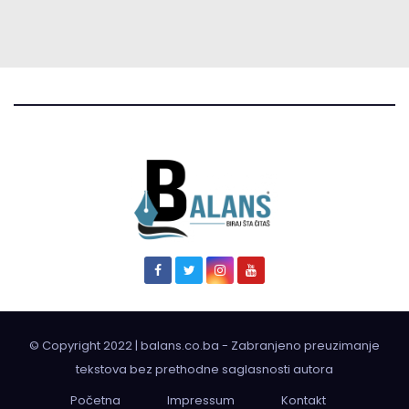
© Copyright 2022 | balans.co.ba - Zabranjeno preuzimanje
tekstova bez prethodne saglasnosti autora
Početna
Impressum
Kontakt