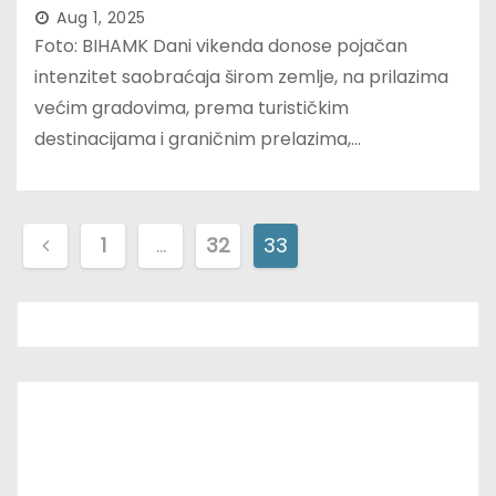
Aug 1, 2025
Foto: BIHAMK Dani vikenda donose pojačan
intenzitet saobraćaja širom zemlje, na prilazima
većim gradovima, prema turističkim
destinacijama i graničnim prelazima,…
P
1
…
32
33
o
s
t
s
p