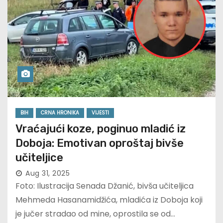
BIH
CRNA HRONIKA
VIJESTI
Vraćajući koze, poginuo mladić iz
Doboja: Emotivan oproštaj bivše
učiteljice
Aug 31, 2025
Foto: Ilustracija Senada Džanić, bivša učiteljica
Mehmeda Hasanamidžića, mladića iz Doboja koji
je jučer stradao od mine, oprostila se od…