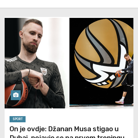
SPORT
On je ovdje: Džanan Musa stigao u
Dubai, pojavio se na prvom treningu