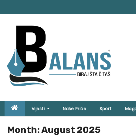
S
k
i
p
t
o
c
o
n
t
e
n
t
Vijesti
Naše Priče
Sport
Maga
Month:
August 2025