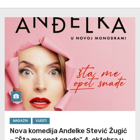
MAGAZIN
VIJESTI
Nova komedija Anđelke Stević Žugić
– “Šta me opet snađe” 4. oktobra u