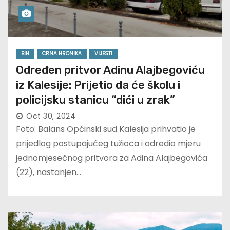
BIH
CRNA HRONIKA
VIJESTI
Određen pritvor Adinu Alajbegoviću
iz Kalesije: Prijetio da će školu i
policijsku stanicu “dići u zrak”
Oct 30, 2024
Foto: Balans Općinski sud Kalesija prihvatio je
prijedlog postupajućeg tužioca i odredio mjeru
jednomjesečnog pritvora za Adina Alajbegovića
(22), nastanjen…