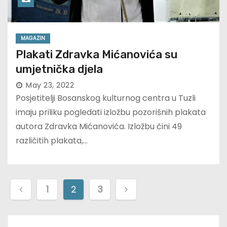
MAGAZIN
Plakati Zdravka Mićanovića su
umjetnička djela
May 23, 2022
Posjetitelji Bosanskog kulturnog centra u Tuzli
imaju priliku pogledati izložbu pozorišnih plakata
autora Zdravka Mićanovića. Izložbu čini 49
različitih plakata,…
P
1
2
3
o