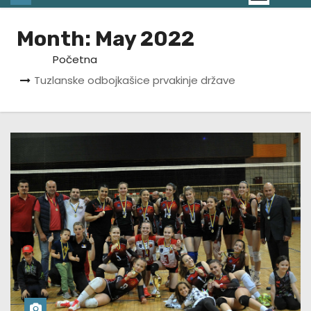
Month:
May 2022
Početna
Tuzlanske odbojkašice prvakinje države